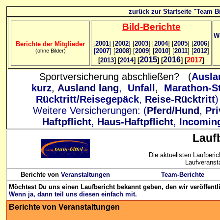
zurück zur Startseite "Team Bi
Bild
-B
erichte
We
[
2001
]
[
2002
]
[
2003
] [
2004
] [
2005
] [
2006
]
Berichte der Mitglieder
[
2007
]
[
2008
] [
2009
] [
2010
] [
2011
] [
2012
]
(ohne Bilder)
2015
2016
2017
[
2013
] [
2014
] [
] [
] [
]
Sportversicherung abschließen? (
Ausla
kurz
,
Ausland lang
,
Unfall
,
Marathon-St
Rücktritt/Reisegepäck
,
Reise-Rücktritt
Weitere Versicherungen: (
Pferd/Hund
,
Pri
Haftpflicht
,
Haus-Haftpflicht
,
Incomin
Lauf
Die aktuellsten Laufberi
Laufveranst
Berichte von
Veranstaltungen
Team-Berichte
Möchtest Du uns einen Laufbericht bekannt geben, den wir veröffentl
Wenn ja, dann teil uns diesen einfach mit.
Berichte von
Veranstaltungen