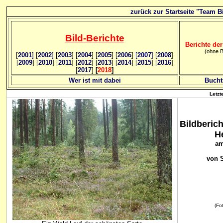
zurück zur Startseite "Team Bi
Bild
-B
erichte
Berichte der
(ohne B
[
2001
]
[
2002
]
[
2003
] [
2004
] [
2005
] [
2006
]
[
2007
]
[
2008
]
[
2009
] [
2010
] [
2011
] [
2012
] [
2013
] [
2014
] [
2015
] [
2016
]
[
2017
]
[
2018
]
Wer ist mit dabei
Bucht
Letzt
Bildberic
H
am
von 
(Fot