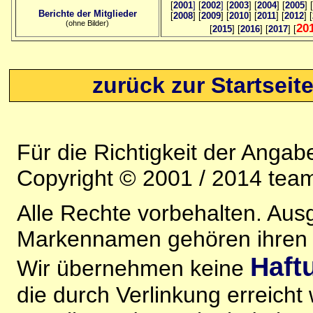
[
2001
]
[
2002
]
[
2003
] [
2004
] [
2005
] [
Berichte der Mitglieder
[
2008
] [
2009
] [
2010
] [
2011
] [
2012
] [
(ohne Bilder)
20
[
2015
] [
2016
] [
2017
] [
zurück zur Startseit
Für die Richtigkeit der Anga
Copyright © 2001 / 2014 team
Alle Rechte vorbehalten. Au
Markennamen gehören ihren j
Haft
Wir übernehmen keine
die durch Verlinkung erreicht