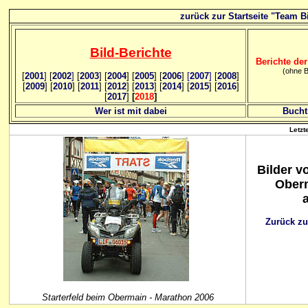
zurück zur Startseite "Team Bi
Bild
-B
erichte
Berichte der
(ohne B
[
2001
]
[
2002
]
[
2003
] [
2004
] [
2005
] [
2006
]
[
2007
]
[
2008
]
[
2009
] [
2010
] [
2011
] [
2012
] [
2013
] [
2014
] [
2015
] [
2016
]
[
2017
]
[
2018
]
Wer ist mit dabei
Bucht
Letzt
Bilder v
Oberm
Zurück zu
Starterfeld beim Obermain - Marathon 2006