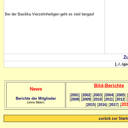
Bei der Basilika Vierzehnheiligen geht es steil bergauf
Zu
[../../
Bild
-B
erichte
News
[
2001
]
[
2002
]
[
2003
] [
2004
] [
2005
] [
Berichte der Mitglieder
[
2008
] [
2009
] [
2010
] [
2011
] [
2012
] [
(ohne Bilder)
20
[
2015
] [
2016
] [
2017
] [
zurück zur Starts