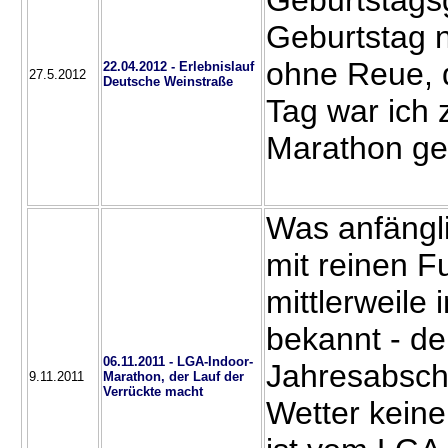
Geburtstags
Geburtstag n
ohne Reue, 
22.04.2012 - Erlebnislauf
27.5.2012
Deutsche Weinstraße
Tag war ich
Marathon ge
Was anfängl
mit reinen F
mittlerweile
bekannt - de
06.11.2011 - LGA-Indoor-
Jahresabsch
9.11.2011
Marathon, der Lauf der
Verrückte macht
Wetter keine