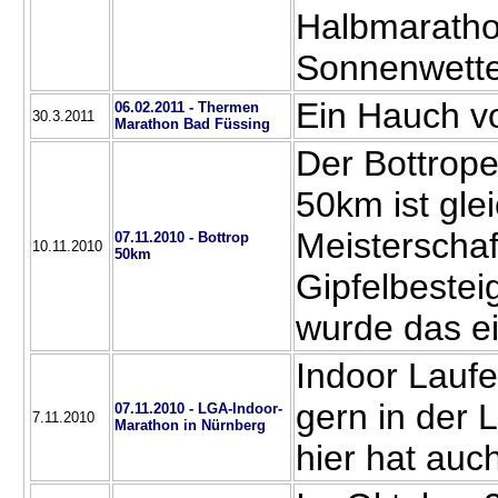
Halbmaratho
Sonnenwette
Ein Hauch v
06.02.2011 - Thermen
30.3.2011
Marathon Bad Füssing
Der Bottrope
50km ist gle
Meisterscha
07.11.2010 - Bottrop
10.11.2010
50km
Gipfelbestei
wurde das ei
Indoor Laufen
gern in der 
07.11.2010 - LGA-Indoor-
7.11.2010
Marathon in Nürnberg
hier hat auc