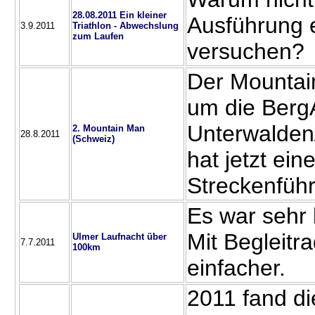
28.08.2011 Ein kleiner
Ausführung e
3.9.2011
Triathlon - Abwechslung
zum Laufen
versuchen?
Der Mountain
um die Berg
Unterwalden/
2. Mountain Man
28.8.2011
(Schweiz)
hat jetzt ein
Streckenfüh
Es war sehr k
Mit Begleitra
Ulmer Laufnacht über
7.7.2011
100km
einfacher.
2011 fand d