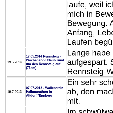
laufe, weil i
mich in Bewe
Bewegung. A
Anfang, Leb
Laufen begü
Lange habe 
17.05.2014 Rennsteig -
aufgespart. 
Wochenend-Urlaub rund
19.5.2014
um den Rennsteiglauf
(73km)
Rennsteig-
Ein sehr sch
07.07.2013 - Wallenstein
ab, den mac
19.7.2013
Halbmarathon in
Altdorf/Nürnberg
mit.
Im schwülwa