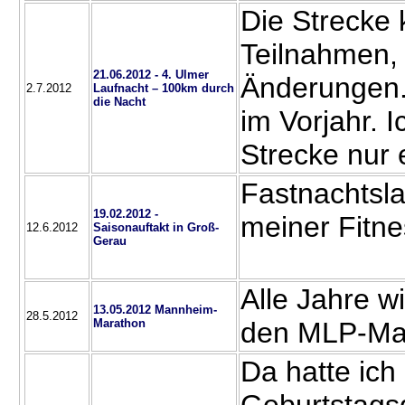
Die Strecke 
Teilnahmen, 
21.06.2012 - 4. Ulmer
Änderungen. 
2.7.2012
Laufnacht – 100km durch
die Nacht
im Vorjahr. 
Strecke nur
Fastnachtsla
19.02.2012 -
meiner Fitn
12.6.2012
Saisonauftakt in Groß-
Gerau
Alle Jahre w
13.05.2012 Mannheim-
28.5.2012
Marathon
den MLP-Ma
Da hatte ich 