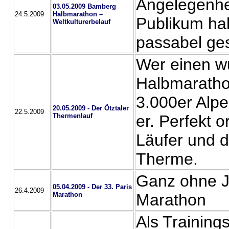
Angelegenhe
03.05.2009 Bamberg
24.5.2009
Halbmarathon –
Publikum ha
Weltkulturerbelauf
passabel ges
Wer einen 
Halbmarath
3.000er Alpe
20.05.2009 - Der Ötztaler
22.5.2009
Thermenlauf
er. Perfekt o
Läufer und d
Therme.
Ganz ohne J
05.04.2009 - Der 33. Paris
26.4.2009
Marathon
Marathon
Als Trainings