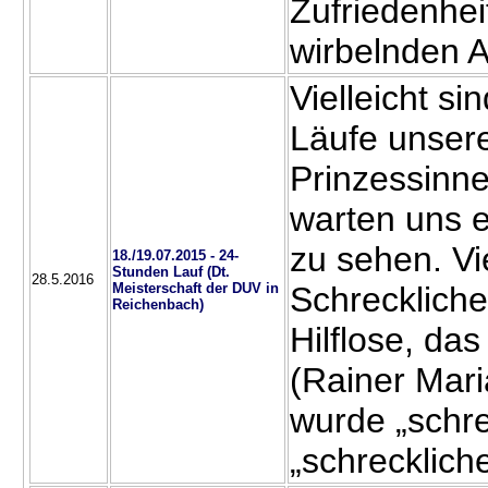
Zufriedenhei
wirbelnden 
Vielleicht si
Läufe unser
Prinzessinne
warten uns 
zu sehen. Vie
18./19.07.2015 - 24-
Stunden Lauf (Dt.
28.5.2016
Meisterschaft der DUV in
Schrecklich
Reichenbach)
Hilflose, das
(Rainer Maria
wurde „schre
„schrecklich