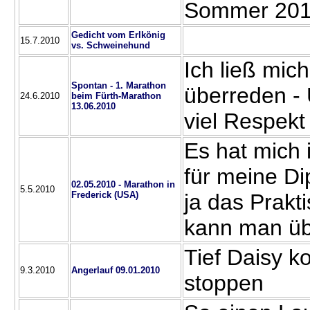
Sommer 20
Gedicht vom Erlkönig
15.7.2010
vs. Schweinehund
Ich ließ mic
Spontan - 1. Marathon
überreden - 
24.6.2010
beim Fürth-Marathon
13.06.2010
viel Respek
Es hat mich 
für meine Di
02.05.2010 - Marathon in
5.5.2010
Frederick (USA)
ja das Prakt
kann man üb
Tief Daisy k
9.3.2010
Angerlauf 09.01.2010
stoppen