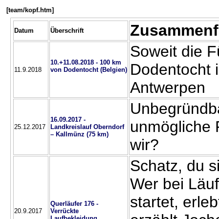
[team/kopf.htm]
Zusammenf
Datum
Überschrift
Soweit die F
10.+11.08.2018 - 100 km
Dodentocht 
11.9.2018
von Dodentocht (Belgien)
Antwerpen
Unbegründba
16.09.2017 -
unmögliche 
25.12.2017
Landkreislauf Oberndorf
– Kallmünz (75 km)
wir?
Schatz, du s
Wer bei Läuf
startet, erle
Querläufer 176 -
20.9.2017
Verrückte
Laufbekleidung