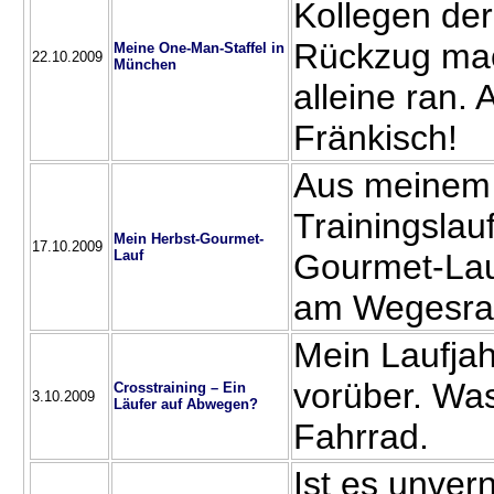
Kollegen de
Rückzug mac
Meine One-Man-Staffel in
22.10.2009
München
alleine ran.
Fränkisch!
Aus meinem 
Trainingslau
Mein Herbst-Gourmet-
17.10.2009
Lauf
Gourmet-Lau
am Wegesr
Mein Laufjahr
vorüber. Was
Crosstraining – Ein
3.10.2009
Läufer auf Abwegen?
Fahrrad.
Ist es unver