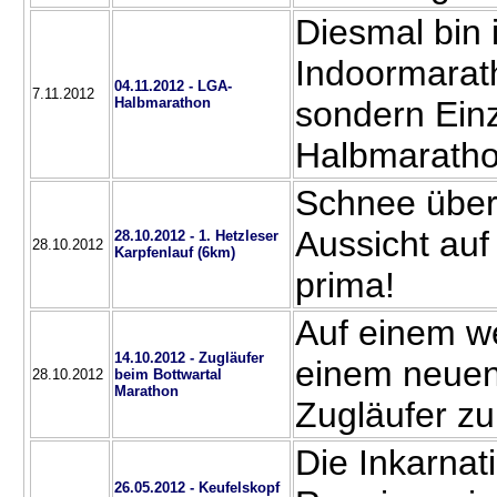
Diesmal bin
Indoormarath
04.11.2012 - LGA-
7.11.2012
Halbmarathon
sondern Einz
Halbmarath
Schnee übera
Aussicht auf 
28.10.2012 - 1. Hetzleser
28.10.2012
Karpfenlauf (6km)
prima!
Auf einem we
14.10.2012 - Zugläufer
einem neuen,
28.10.2012
beim Bottwartal
Marathon
Zugläufer zu
Die Inkarnat
26.05.2012 - Keufelskopf