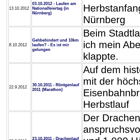
03.10.2012 - Laufen am
Herbstanfang
13.10.2012
Nationalfeiertag (in
Nürnberg)
Nürnberg
Beim Stadtla
Gehbehindert und 10km
ich mein Ab
8.10.2012
laufen? - Es ist mir
gelungen
klappte.
Auf dem his
mit der höch
30.10.2011 - Röntgenlauf
22.9.2012
2011 (Marathon)
Eisenbahnbr
Herbstlauf
Der Drachenl
anspruchsvol
23.10.2011 - Drachenlauf