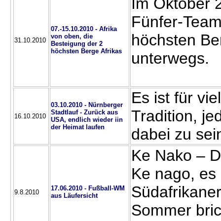
Im Oktober 
Fünfer-Team
07.-15.10.2010 - Afrika
höchsten Be
von oben, die
31.10.2010
Besteigung der 2
höchsten Berge Afrikas
unterwegs.
Es ist für vi
03.10.2010 - Nürnberger
Tradition, j
Stadtlauf - Zurück aus
16.10.2010
USA, endlich wieder iin
der Heimat laufen
dabei zu sei
Ke Nako – 
Ke nago, es i
Südafrikaner
17.06.2010 - Fußball-WM
9.8.2010
aus Läufersicht
Sommer bric