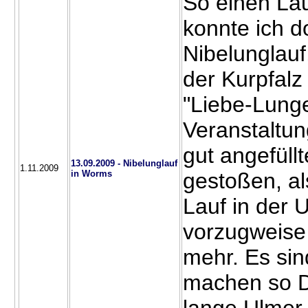
So einen Lau
konnte ich d
Nibelunglauf
der Kurpfalz 
"Liebe-Lunge
Veranstaltun
gut angefüll
13.09.2009 - Nibelunglauf
1.11.2009
in Worms
gestoßen, al
Lauf in der
vorzugweise
mehr. Es sind
machen so Di