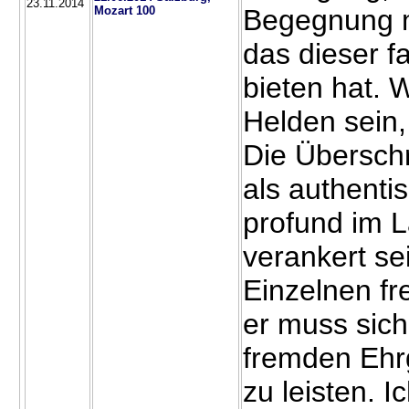
23.11.2014
Mozart 100
Begegnung m
das dieser f
bieten hat. 
Helden sein
Die Übersch
als authentis
profund im L
verankert sei
Einzelnen fr
er muss sich
fremden Ehrg
zu leisten. Ic