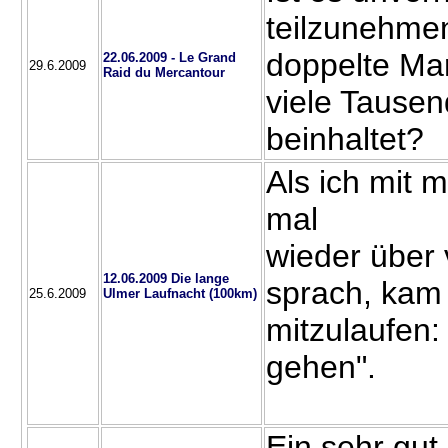
teilzunehmen
doppelte Mar
22.06.2009 - Le Grand
29.6.2009
Raid du Mercantour
viele Tause
beinhaltet?
Als ich mit 
mal
wieder über 
12.06.2009 Die lange
sprach, kam
25.6.2009
Ulmer Laufnacht (100km)
mitzulaufen:
gehen".
Ein sehr gut 