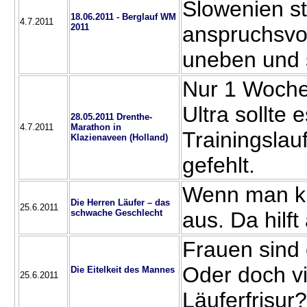
Slowenien st
18.06.2011 - Berglauf WM
4.7.2011
2011
anspruchsvol
uneben und s
Nur 1 Woche
Ultra sollte 
28.05.2011 Drenthe-
4.7.2011
Marathon in
Trainingslau
Klazienaveen (Holland)
gefehlt.
Wenn man kra
Die Herren Läufer – das
25.6.2011
schwache Geschlecht
aus. Da hilf
Frauen sind 
Oder doch vi
Die Eitelkeit des Mannes
25.6.2011
Läuferfrisur