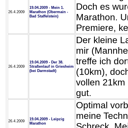
Doch es wurd
19.04.2009 - Mein 1.
26.4.2009
Marathon (Obermain -
Marathon. Un
Bad Staffelstein)
Premiere, k
Der kleine La
mir (Mannhe
treffe ich do
19.04.2009 - Der 38.
26.4.2009
Straßenlauf in Griesheim
(10km), doch
(bei Darmstadt)
vollen 21km 
gut.
Optimal vorb
meine Techn
19.04.2009 - Leipzig
26.4.2009
Marathon
Schreck. Mei