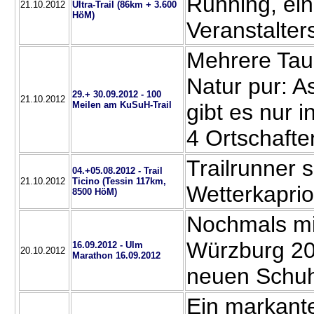
Running, ei
21.10.2012
Ultra-Trail (86km + 3.600
HöM)
Veranstalter
Mehrere Ta
Natur pur: As
29.+ 30.09.2012 - 100
21.10.2012
Meilen am KuSuH-Trail
gibt es nur 
4 Ortschaft
Trailrunner 
04.+05.08.2012 - Trail
21.10.2012
Ticino (Tessin 117km,
Wetterkapri
8500 HöM)
Nochmals mi
Würzburg 20
16.09.2012 - Ulm
20.10.2012
Marathon 16.09.2012
neuen Schu
Ein markante