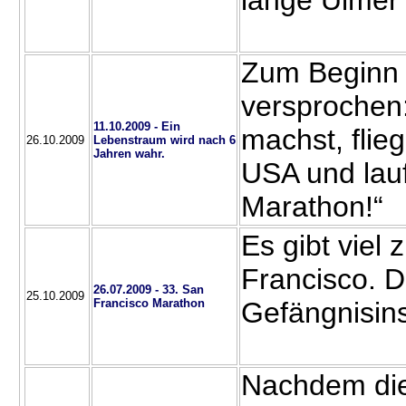
lange Ulmer
Zum Beginn 
versprochen:
11.10.2009 - Ein
machst, flieg
26.10.2009
Lebenstraum wird nach 6
Jahren wahr.
USA und lau
Marathon!“
Es gibt viel
Francisco. D
26.07.2009 - 33. San
25.10.2009
Francisco Marathon
Gefängnisinse
Nachdem die