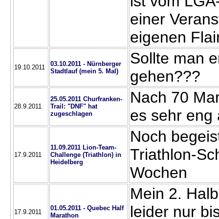
ist vom LGA
einer Verans
eigenen Flai
Sollte man e
03.10.2011 - Nürnberger
19.10.2011
Stadtlauf (mein 5. Mal)
gehen???
Nach 70 Mar
25.05.2011 Churfranken-
28.9.2011
Trail: "DNF" hat
es sehr eng
zugeschlagen
Noch begeis
11.09.2011 Lion-Team-
Triathlon-Sc
17.9.2011
Challenge (Triathlon) in
Heidelberg
Wochen
Mein 2. Halb
leider nur bi
01.05.2011 - Quebec Half
17.9.2011
Marathon