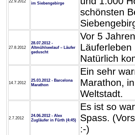
und 1.000 H
22.9.2012
im Siebengebirge
schönsten B
Siebengebi
Vor 5 Jahre
28.07.2012 -
Läuferleben
27.8.2012
Altmühlseelauf – Läufer
geduscht
Natürlich k
Ein sehr wa
Marathon, i
25.03.2012 - Barcelona
14.7.2012
Marathon
Weltstadt.
Es ist so wa
Spass. (Vors
24.06.2012 - Alex
2.7.2012
Zugläufer in Fürth (4:45)
:-)