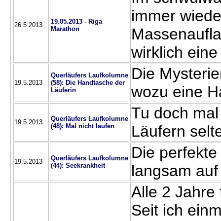
immer wiede
19.05.2013 - Riga
26.5.2013
Marathon
Massenauflau
wirklich ein
Die Mysterie
Querläufers Laufkolumne
19.5.2013
(58): Die Handtasche der
wozu eine Ha
Läuferin
Tu doch mal
Querläufers Laufkolumne
19.5.2013
(48): Mal nicht laufen
Läufern selte
Die perfekte
Querläufers Laufkolumne
19.5.2013
(44): Seekrankheit
langsam auf
Alle 2 Jahre 
Seit ich einm