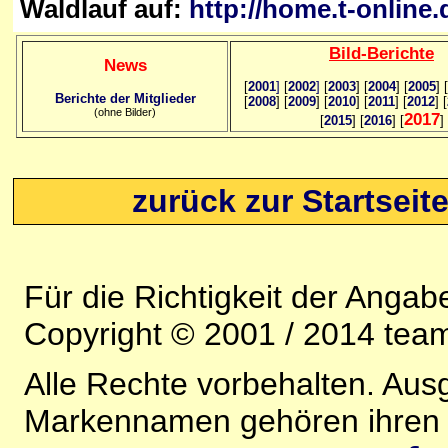
Waldlauf auf:
http://home.t-online
Bild
-B
erichte
News
[
2001
]
[
2002
]
[
2003
] [
2004
] [
2005
] [
Berichte der Mitglieder
[
2008
] [
2009
] [
2010
] [
2011
] [
2012
] [
(ohne Bilder)
2017
[
2015
] [
2016
] [
]
zurück zur Startseit
Für die Richtigkeit der Anga
Copyright © 2001 / 2014 team
Alle Rechte vorbehalten. Au
Markennamen gehören ihren j