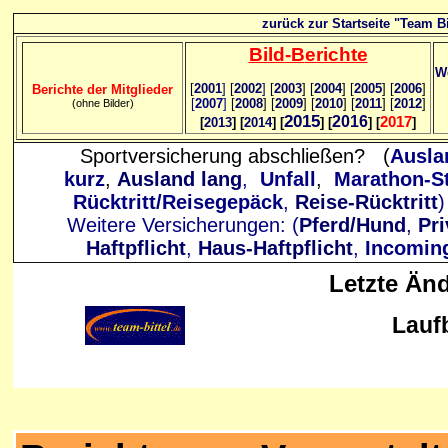
zurück zur Startseite "Team Bi
Bild
-B
erichte
We
[
2001
]
[
2002
]
[
2003
] [
2004
] [
2005
] [
2006
]
Berichte der Mitglieder
[
2007
]
[
2008
] [
2009
] [
2010
] [
2011
] [
2012
]
(ohne Bilder)
2015
2016
2017
[
2013
] [
2014
] [
] [
] [
]
Sportversicherung abschließen? (
Ausla
kurz
,
Ausland lang
,
Unfall
,
Marathon-St
Rücktritt/Reisegepäck
,
Reise-Rücktritt
Weitere Versicherungen: (
Pferd/Hund
,
Pri
Haftpflicht
,
Haus-Haftpflicht
,
Incomin
Letzte Än
Lauf