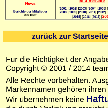
Bild
-B
erichte
News
[
2001
]
[
2002
]
[
2003
] [
2004
] [
2005
] [
Berichte der Mitglieder
[
2008
] [
2009
] [
2010
] [
2011
] [
2012
] [
(ohne Bilder)
20
[
2015
] [
2016
] [
2017
] [
zurück zur Startseit
Für die Richtigkeit der Anga
Copyright © 2001 / 2014 team
Alle Rechte vorbehalten. Au
Markennamen gehören ihren j
Haft
Wir übernehmen keine