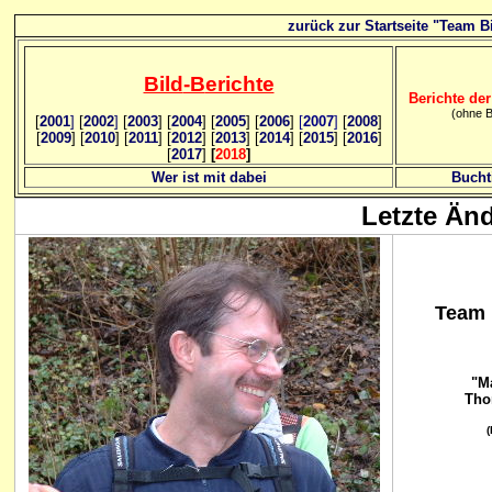
zurück zur Startseite "Team Bi
Bild
-B
erichte
Berichte der
(ohne B
[
2001
]
[
2002
]
[
2003
] [
2004
] [
2005
] [
2006
]
[
2007
]
[
2008
]
[
2009
] [
2010
] [
2011
] [
2012
] [
2013
] [
2014
] [
2015
] [
2016
]
[
2017
]
[
2018
]
Wer ist mit dabei
Bucht
Letzte Än
Team B
"Ma
Tho
(