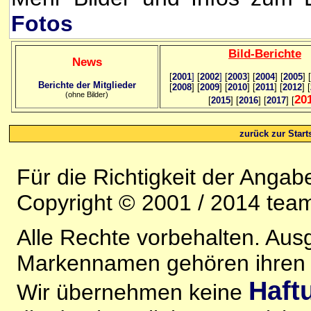
Fotos
Bild
-B
erichte
News
[
2001
]
[
2002
]
[
2003
] [
2004
] [
2005
] [
Berichte der Mitglieder
[
2008
] [
2009
] [
2010
] [
2011
] [
2012
] [
(ohne Bilder)
20
[
2015
] [
2016
] [
2017
] [
zurück zur Starts
Für die Richtigkeit der Anga
Copyright © 2001 / 2014 team
Alle Rechte vorbehalten. Au
Markennamen gehören ihren j
Haft
Wir übernehmen keine