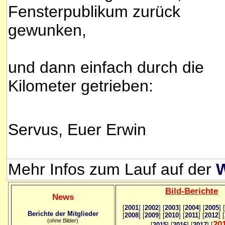
Fensterpublikum zurück
gewunken,
und dann einfach durch die
Kilometer getrieben:
Servus, Euer Erwin
Mehr Infos zum Lauf auf der
W
Bild
-B
erichte
News
[
2001
]
[
2002
]
[
2003
] [
2004
] [
2005
] [
Berichte der Mitglieder
[
2008
] [
2009
] [
2010
] [
2011
] [
2012
] [
(ohne Bilder)
20
[
2015
] [
2016
] [
2017
] [