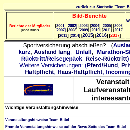
zurück zur Startseite "Team Bi
Bild
-B
erichte
We
[
2001
]
[
2002
]
[
2003
] [
2004
] [
2005
] [
2006
]
Berichte der Mitglieder
[
2007
]
[
2008
] [
2009
] [
2010
] [
2011
] [
2012
]
(ohne Bilder)
2015
2016
2017
[
2013
] [
2014
] [
] [
] [
]
Sportversicherung abschließen? (
Ausla
kurz
,
Ausland lang
,
Unfall
,
Marathon-St
Rücktritt/Reisegepäck
,
Reise-Rücktritt
Weitere Versicherungen: (
Pferd/Hund
,
Pri
Haftpflicht
,
Haus-Haftpflicht
,
Incomin
Veranstal
Laufveranstal
interessan
Wichtige
Veranstaltungshinweise
Veranstaltungshinweise Team Bittel
Fremde Veranstaltungshinweise auf der News-Seite des Team Bittel