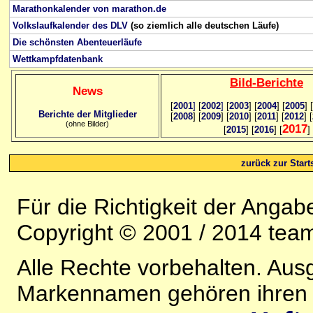
Marathonkalender von marathon.de
Volkslaufkalender des DLV
(so ziemlich alle deutschen Läufe)
Die schönsten Abenteuerläufe
Wettkampfdatenbank
Bild
-B
erichte
News
[
2001
]
[
2002
]
[
2003
] [
2004
] [
2005
] [
Berichte der Mitglieder
[
2008
] [
2009
] [
2010
] [
2011
] [
2012
] [
(ohne Bilder)
2017
[
2015
] [
2016
] [
]
zurück zur Starts
Für die Richtigkeit der Anga
Copyright © 2001 / 2014 team
Alle Rechte vorbehalten. Au
Markennamen gehören ihren j