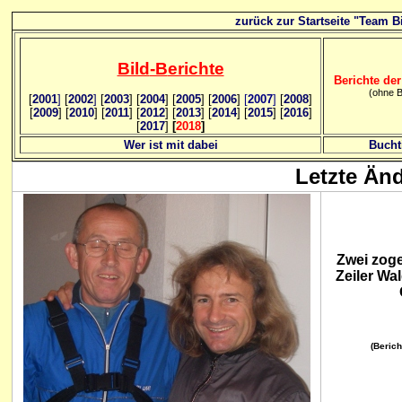
zurück zur Startseite "Team Bi
Bild
-B
erichte
Berichte der
(ohne B
[
2001
]
[
2002
]
[
2003
] [
2004
] [
2005
] [
2006
]
[
2007
]
[
2008
]
[
2009
] [
2010
] [
2011
] [
2012
] [
2013
] [
2014
] [
2015
] [
2016
]
[
2017
]
[
2018
]
Wer ist mit dabei
Bucht
Letzte Än
Zwei zog
Zeiler Wa
(Berich