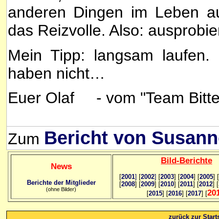
anderen Dingen im Leben a
das Reizvolle. Also: ausprobie
Mein Tipp: langsam laufen. 
haben nicht…
Euer Olaf - vom "Team Bitte
Bericht von Susann
Zum
Bild
-B
erichte
News
[
2001
]
[
2002
]
[
2003
] [
2004
] [
2005
] [
Berichte der Mitglieder
[
2008
] [
2009
] [
2010
] [
2011
] [
2012
] [
(ohne Bilder)
20
[
2015
] [
2016
] [
2017
] [
zurück zur Starts