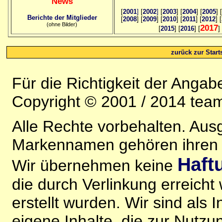
News
[
2001
]
[
2002
]
[
2003
] [
2004
] [
2005
] [
Berichte der Mitglieder
[
2008
] [
2009
] [
2010
] [
2011
] [
2012
] [
(ohne Bilder)
2017
[
2015
] [
2016
] [
]
zurück zur Starts
Für die Richtigkeit der Anga
Copyright © 2001 / 2014 team
Alle Rechte vorbehalten. Au
Markennamen gehören ihren j
Haft
Wir übernehmen keine
die durch Verlinkung erreicht
erstellt wurden. Wir sind als I
eigene Inhalte, die zur Nutz