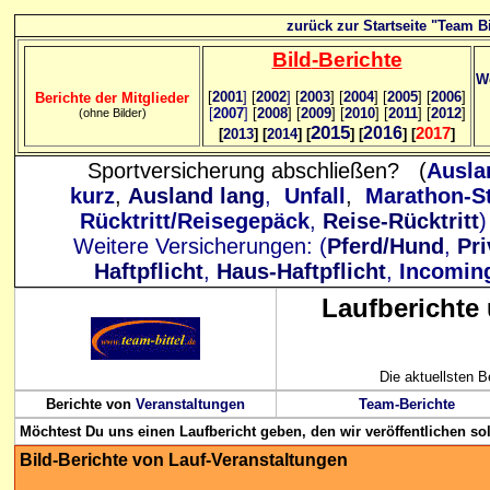
zurück zur Startseite "Team Bi
Bild
-B
erichte
We
[
2001
]
[
2002
]
[
2003
] [
2004
] [
2005
] [
2006
]
Berichte der Mitglieder
[
2007
]
[
2008
] [
2009
] [
2010
] [
2011
] [
2012
]
(ohne Bilder)
2015
2016
2017
[
2013
] [
2014
] [
] [
] [
]
Sportversicherung abschließen? (
Ausla
kurz
,
Ausland lang
,
Unfall
,
Marathon-St
Rücktritt/Reisegepäck
,
Reise-Rücktritt
Weitere Versicherungen: (
Pferd/Hund
,
Pri
Haftpflicht
,
Haus-Haftpflicht
,
Incomin
Laufberichte
Die aktuellsten B
Berichte von
Veranstaltungen
Team-Berichte
Möchtest Du uns einen Laufbericht geben, den wir veröffentlichen so
Bild-Berichte von Lauf-
Veranstaltungen