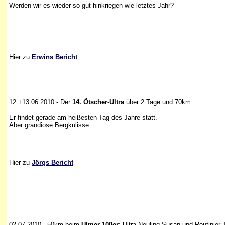
Werden wir es wieder so gut hinkriegen wie letztes Jahr?
Hier zu
Erwins Bericht
12.+13.06.2010 - Der
14. Ötscher-Ultra
über 2 Tage und 70km
Er findet gerade am heißesten Tag des Jahre statt.
Aber grandiose Bergkulisse...
Hier zu
Jörgs Bericht
02.07.2010 - 50km beim
Ulmer 100er
: Ultra-Neuling Susan und Routinier 