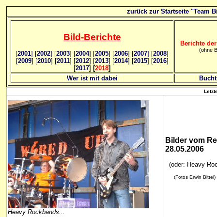
zurück zur Startseite "Team Bi
Bild
-B
erichte
Berichte der
(ohne B
[
2001
]
[
2002
]
[
2003
] [
2004
] [
2005
] [
2006
]
[
2007
]
[
2008
]
[
2009
] [
2010
] [
2011
] [
2012
] [
2013
] [
2014
] [
2015
] [
2016
]
[
2017
]
[
2018
]
Wer ist mit dabei
Bucht
Letzt
Bilder vom R
28.05.2006
(oder: Heavy Roc
(Fotos Erwin Bittel)
Heavy Rockbands...