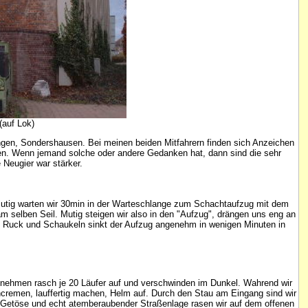
uf Lok)
ingen, Sondershausen. Bei meinen beiden Mitfahrern finden sich Anzeichen
pfen. Wenn jemand solche oder andere Gedanken hat, dann sind die sehr
 Neugier war stärker.
Mutig warten wir 30min in der Warteschlange zum Schachtaufzug mit dem
m selben Seil. Mutig steigen wir also in den "Aufzug", drängen uns eng an
ne Ruck und Schaukeln sinkt der Aufzug angenehm in wenigen Minuten in
, nehmen rasch je 20 Läufer auf und verschwinden im Dunkel. Wahrend wir
eincremen, lauffertig machen, Helm auf. Durch den Stau am Eingang sind wir
it Getöse und echt atemberaubender Straßenlage rasen wir auf dem offenen