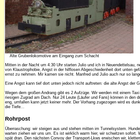
Alte Grubenlokomotive am Eingang zum Schacht
Mitten in der Nacht um 4:30 Uhr starten Julio und ich in Neuendettelsau
von Klaustrophobie, Angst in der hilflosen Abgeschiedenheit dort unten g
ernst zu nehmen. Mir kamen sie nicht. Manfred und Julio auch nur so lang
Eine Angst kann tief dort unten jedoch nicht auftreten: die alte Angst der 
Wegen dem großen Andrang gibt es 2 Aufzüge. Wir werden mit einem Taxi 
riesigen Zugrad am Dach. Nur 24 Leute (Läufer und Fans) können in den dr
eng, umfallen kann jetzt keiner mehr. Der Vorhang zugezogen wird es dun
die Tiefe...
Rohrpost
Überraschung: wir steigen aus und stehen mitten im Tunnelsystem. Hunder
warten ziehen wir uns um. Es ist wirklich warm hier, wir schwitzen sofort
spät dran. Den nächsten Convoy der Transport-Lkws erwischen wir, kletter