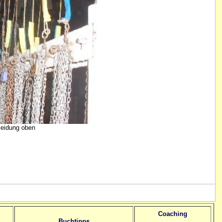
leidung oben
Coaching
Buchtipps