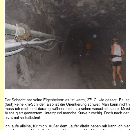
Der Schacht hat seine Eigenheiten: es ist warm, 27° C, wie gesagt. Es ist
(fast) keine km-Schilder, also ist die Orientierung schwer. Man kann nich
muss ich mich erst daran gewöhnen nicht zu sehen worauf ich laufe. Meist
Autos glatt gewetztem Untergrund manche Kurve rutschig. Doch nach der er
nicht mit einkalkuliert.
ich laufe alleine, für mich. Außer dem Läufer direkt neben mir kann ich ni