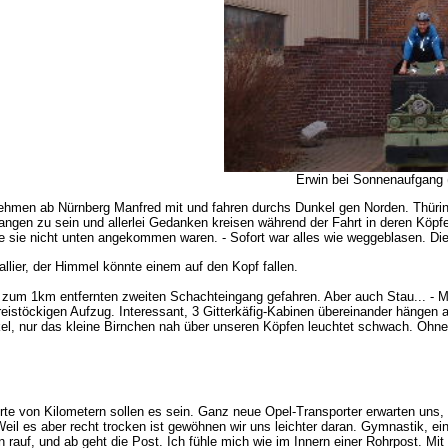
Erwin bei Sonnenaufgang (a
, nehmen ab Nürnberg Manfred mit und fahren durchs Dunkel gen Norden. Thür
efangen zu sein und allerlei Gedanken kreisen während der Fahrt in deren Kö
e sie nicht unten angekommen waren. - Sofort war alles wie weggeblasen. Die
Gallier, der Himmel könnte einem auf den Kopf fallen.
zum 1km entfernten zweiten Schachteingang gefahren. Aber auch Stau... - 
eistöckigen Aufzug. Interessant, 3 Gitterkäfig-Kabinen übereinander hängen a
kel, nur das kleine Birnchen nah über unseren Köpfen leuchtet schwach. Oh
te von Kilometern sollen es sein. Ganz neue Opel-Transporter erwarten uns
. Weil es aber recht trocken ist gewöhnen wir uns leichter daran. Gymnastik, 
n rauf, und ab geht die Post. Ich fühle mich wie im Innern einer Rohrpost. M