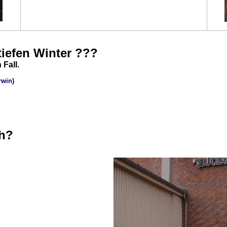
tiefen Winter ???
Fall.
rwin)
ch?