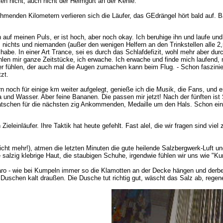
rten nicht, auch nicht der Helmgurt an der Kehle.
ehmenden Kilometern verlieren sich die Läufer, das GEdrängel hört bald auf. Ba
uf meinen Puls, er ist hoch, aber noch okay. Ich beruhige ihn und laufe und
ichts und niemanden (außer den wenigen Helfern an den Trinkstellen alle 2,5
 habe. In einer Art Trance, sei es durch das Schlafdefizit, wohl mehr aber du
hlen mir ganze Zeitstücke, ich erwache. Ich erwache und finde mich laufend
ler fühlen, der auch mal die Augen zumachen kann beim Flug. - Schon faszi
zt.
ern noch für einige km weiter aufgelegt, genieße ich die Musik, die Fans, und
ola und Wasser. Aber feine Bananen. Die passen mir jetzt! Nach der fünften i
latschen für die nächsten zig Ankommenden, Medaille um den Hals. Schon eine 
Zieleinläufer. Ihre Taktik hat heute gefehlt. Fast alel, die wir fragen sind v
icht mehr!), atmen die letzten Minuten die gute heilende Salzbergwerk-Luft un
e salzig klebrige Haut, die staubigen Schuhe, irgendwie fühlen wir uns wie "K
laro - wie bei Kumpeln immer so die Klamotten an der Decke hängen und derbe
hen kalt draußen. Die Dusche tut richtig gut, wäscht das Salz ab, regeneri