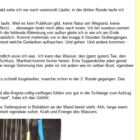
ld sehe ich nur noch vereinzelt Läufer, in der dritten Runde laufe ich
 laufe. Weil es kein Publikum gibt, keine Natur am Wegrand, keine
km) - ...deswegen lenkt mich alles nach innen. Ich bin sowieso extrem
rch die fehlende Ablenkung von außen gleite ich in wie ich am Ende
, natürlich. Kommt mehrmals vor in den knapp 4 Stunden Stollengängen.
nierend welche Gedanken auftauchen. Und gehen. Und andere kommen. -
 endlich esse ich was. Ich kann das Wasser, den (ganz guten) Tee, den
st Schluss. Manfred kommt locker herein. Eine Suppenbrühe wäre genial
riesige Stimmung hier, jeder ist mit jedem wie im selben Boot, irgendwie
iel zu schnell losgelaufen, manche schon in der 3. Runde gegangen. Das
d alle-Ängste-völlig-verflogen fühlen uns gut in der Schlange zum Aufzug
umpel", habe ich das Gefühl.
s Seifenpulver in Behältern an der Wand bereit steht. Ahh, lange warm
ert irgendwie sofort. Kraft und Energie des Wassers.