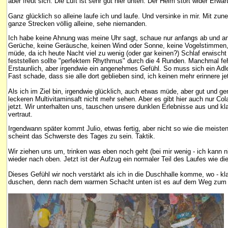
aber freut sich. Die Luft ist sehr gut hier unten. Der Helm stört wider Erwa
Ganz glücklich so alleine laufe ich und laufe. Und versinke in mir. Mit zun
ganze Strecken völlig alleine, sehe niemanden.
Ich habe keine Ahnung was meine Uhr sagt, schaue nur anfangs ab und an a
Gerüche, keine Geräusche, keinen Wind oder Sonne, keine Vogelstimmen, n
müde, da ich heute Nacht viel zu wenig (oder gar keinen?) Schlaf erwischt
feststellen sollte "perfektem Rhythmus" durch die 4 Runden. Manchmal fe
Erstaunlich, aber irgendwie ein angenehmes Gefühl. So muss sich ein Ad
Fast schade, dass sie alle dort geblieben sind, ich keinen mehr erinnere jet
Als ich im Ziel bin, irgendwie glücklich, auch etwas müde, aber gut und g
leckeren Multivitaminsaft nicht mehr sehen. Aber es gibt hier auch nur C
jetzt. Wir unterhalten uns, tauschen unsere dunklen Erlebnisse aus und k
vertraut.
Irgendwann später kommt Julio, etwas fertig, aber nicht so wie die meisten 
scheint das Schwerste des Tages zu sein. Taktik.
Wir ziehen uns um, trinken was eben noch geht (bei mir wenig - ich kann n
wieder nach oben. Jetzt ist der Aufzug ein normaler Teil des Laufes wie di
Dieses Gefühl wir noch verstärkt als ich in die Duschhalle komme, wo - k
duschen, denn nach dem warmen Schacht unten ist es auf dem Weg zum Dusc