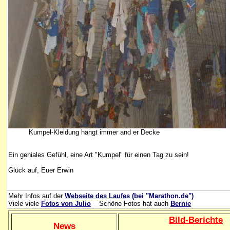
Kumpel-Kleidung hängt immer and er Decke
Ein geniales Gefühl, eine Art "Kumpel" für einen Tag zu sein!
Glück auf, Euer Erwin
Mehr Infos auf der
Webseite des Laufe
s (bei "Marathon.de")
Viele viele
Fotos von Julio
Schöne Fotos hat auch
Bernie
Bild
-B
erichte
News