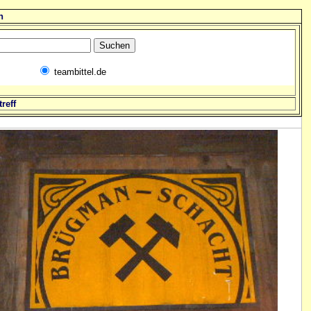
n
teambittel.de
reff