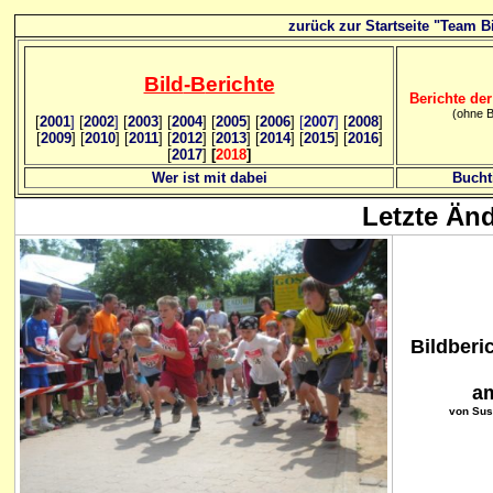
zurück zur Startseite "Team Bi
Bild
-B
erichte
Berichte der
(ohne B
[
2001
]
[
2002
]
[
2003
] [
2004
] [
2005
] [
2006
]
[
2007
]
[
2008
]
[
2009
] [
2010
] [
2011
] [
2012
] [
2013
] [
2014
] [
2015
] [
2016
]
[
2017
]
[
2018
]
Wer ist mit dabei
Bucht
Letzte Än
Bildberic
am
von Sus