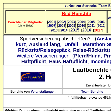
zurück zur Startseite "Team Bi
Bild
-B
erichte
We
[
2001
]
[
2002
]
[
2003
] [
2004
] [
2005
] [
2006
]
Berichte der Mitglieder
[
2007
]
[
2008
] [
2009
] [
2010
] [
2011
] [
2012
]
(ohne Bilder)
2015
2016
2017
[
2013
] [
2014
] [
] [
] [
]
Sportversicherung abschließen? (
Ausla
kurz
,
Ausland lang
,
Unfall
,
Marathon-St
Rücktritt/Reisegepäck
,
Reise-Rücktritt
Weitere Versicherungen: (
Pferd/Hund
,
Pri
Haftpflicht
,
Haus-Haftpflicht
,
Incomin
Laufberichte
2. H
Die aktuellsten B
Berichte von
Veranstaltungen
Team-Berichte
[../affili/ebay-relevance-468.
Möchtest Du uns einen Laufbericht geben, den wir veröffentlichen so