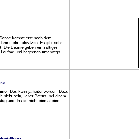
e Sonne kommt erst nach dem
 dann mehr schwitzen. Es gibt sehr
dt. Die Bäume geben ein saftiges
n Lauftag und begegnen unterwegs
onz
mmel. Das kann ja heiter werden! Dazu
h nicht sein, lieber Petrus, bei einem
ag und das ist nicht einmal eine
Schmidtkonz