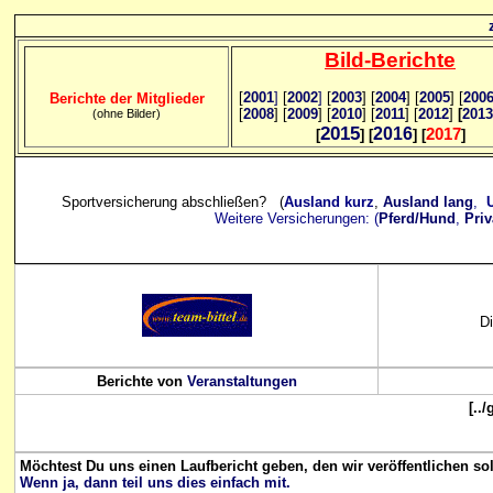
Bild
-B
erichte
[
2001
]
[
2002
]
[
2003
] [
2004
] [
2005
] [
200
Berichte der Mitglieder
[
2008
] [
2009
] [
2010
] [
2011
] [
2012
]
[
2013
(ohne Bilder)
2015
2016
2017
[
] [
] [
]
Sportversicherung abschließen? (
Ausland kurz
,
Ausland lang
,
U
Weitere Versicherungen: (
Pferd/Hund
,
Priv
Di
Berichte von
Veranstaltungen
[..
Möchtest Du uns einen Laufbericht geben, den wir veröffentlichen so
Wenn ja, dann teil uns dies einfach mit.