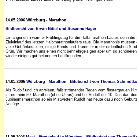
14.05.2006 Würzburg - Marathon
Bildbericht von Erwin Bittel und Susanne Hager
Ein angenehm warmer Frühlingstag für die Halbmarathon-Läufer, denn di
Zieleinlauf des letzten Halbmarathonläufers raus. Die Marathonis müssen
viele Getränkestellen, einige Bands und Trommler in der ordentlichen Sta
Grün. Wir machen uns einen nicht sehr ehrgeizigen aber um so schönere
wieder einigen gut bekannten Lauffreunden.
14.05.2006
Würzburg - Marathon - Bildbericht von Thomas Schmidtk
Als Rudolf und ich anreisen, fällt strömender Regen vom finstergrauen Hi
ist es mein 50. Marathon (ohne Ultras) und bei Rudolf der 10. Das darf doc
Jubiläumsmarathon so ein Mistwetter! Rudolf hat heute dazu noch Geburtst
Notlüge.
11.05.2006
Maxi - Firmenlauf in München - Bildbericht von Thomas 