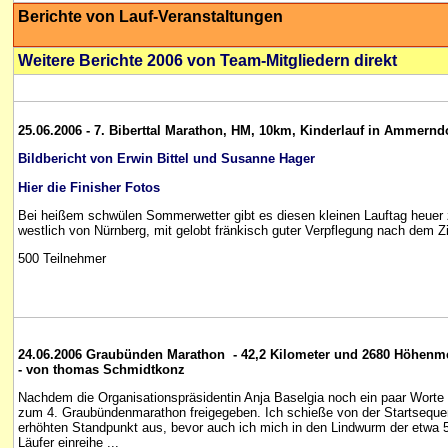
Berichte von Lauf-
Veranstaltungen
Weitere Berichte 2006 von Team-Mitgliedern direkt
25.06.2006 - 7. Biberttal Marathon, HM, 10km, Kinderlauf in Ammernd
Bildbericht von Erwin Bittel und Susanne Hager
Hier die Finisher Fotos
Bei heißem schwülen Sommerwetter gibt es diesen kleinen Lauftag heuer z
westlich von Nürnberg, mit gelobt fränkisch guter Verpflegung nach dem Zi
500 Teilnehmer
24.06.2006 Graubünden Marathon - 42,2 Kilometer und 2680 Höhenm
- von thomas Schmidtkonz
Nachdem die Organisationspräsidentin Anja Baselgia noch ein paar Worte an
zum 4. Graubündenmarathon freigegeben. Ich schieße von der Startsequen
erhöhten Standpunkt aus, bevor auch ich mich in den Lindwurm der etwa 
Läufer einreihe ...