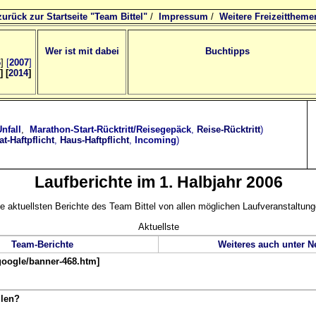
zurück zur Startseite "Team Bittel"
/
Impressum
/
Weitere Freizeittheme
Wer ist mit dabei
Buchtipps
6
]
[
2007
]
] [
2014
]
nfall
,
Marathon-Start-Rücktritt/Reisegepäck
,
Reise-Rücktritt
)
at-Haftpflicht
,
Haus-Haftpflicht
,
Incoming
)
Laufberichte im 1. Halbjahr 2006
e aktuellsten Berichte des Team Bittel von allen möglichen Laufveranstaltun
Aktuellste
Team-Berichte
Weiteres auch unter 
/google/banner-468.htm]
llen?