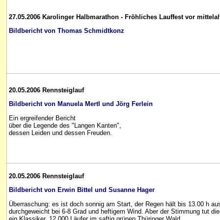
27.05.2006 Karolinger Halbmarathon - Fröhliches Lauffest vor mittelal
Bildbericht von Thomas Schmidtkonz
20.05.2006 Rennsteiglauf
Bildbericht von Manuela Mertl und Jörg Ferlein
Ein ergreifender Bericht
über die Legende des "Langen Kanten",
dessen Leiden und dessen Freuden.
20.05.2006 Rennsteiglauf
Bildbericht von Erwin Bittel und Susanne Hager
Überraschung: es ist doch sonnig am Start, der Regen hält bis 13.00 h aus
durchgeweicht bei 6-8 Grad und heftigem Wind. Aber der Stimmung tut die
ein Klassiker. 12.000 Läufer im saftig grünen Thüringer Wald.