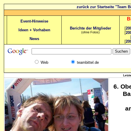
zurück zur Startseite "Team Bi
B
Event-Hinweise
Berichte der Mitglieder
[
20
Ideen + Vorhaben
(ohne Fotos)
[
20
News
[
20
Web
teambittel.de
Letzt
6. Ob
Ba
a