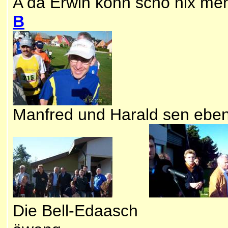
A dä Erwin konn scho nix me
B
Manfred und Harald sen eben
Die Bell-Edaasch Fr