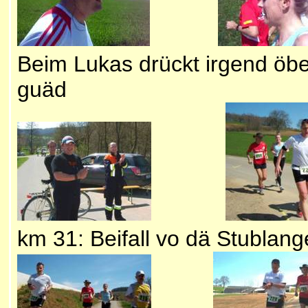
B
eim Lukas drückt irgend öb
guäd
km 31: Beifall vo dä Stublan