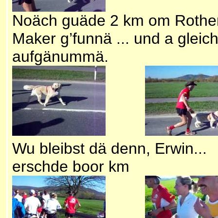
Noäch guäde 2 km om Rother
Maker g’funnä ... und a glei
aufgänummä.
Wu bleibst dä denn, Erwin
erschde boor km