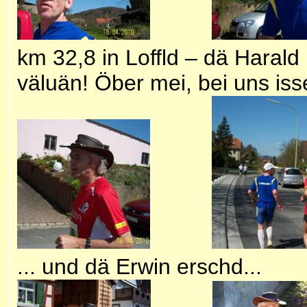
km 32,8 in Loffld – dä Harald
väluän! Öber mei, bei uns is
... und dä Erwin erschd.