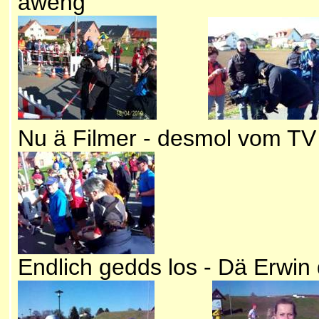
äweng
Nu ä Filmer - desmol vom TV
Endlich gedds los - Dä Erwin 