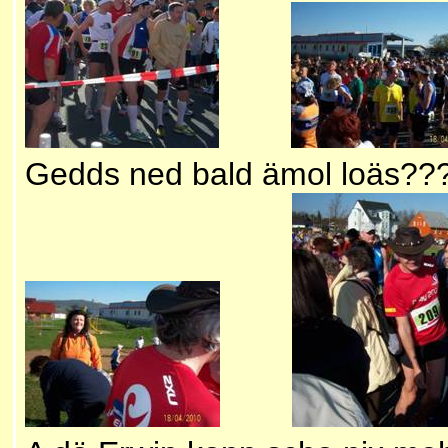
Gedds ned bald ämol loäs???