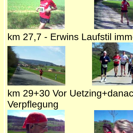
km 27,7 - Erwins Laufstil imm
km 29+30 Vor Uetzing+danach:
Verpflegung