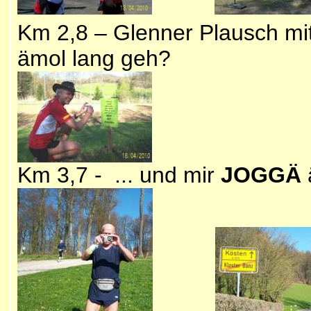
Km 2,8 – Glenner Plausch mit
ämol lang geh?
Km 3,7 - ... und mir
JOGGÄ