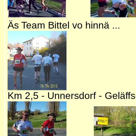
Äs Team Bittel vo hinnä .
Km 2,5 - Unnersdorf - Geläffs