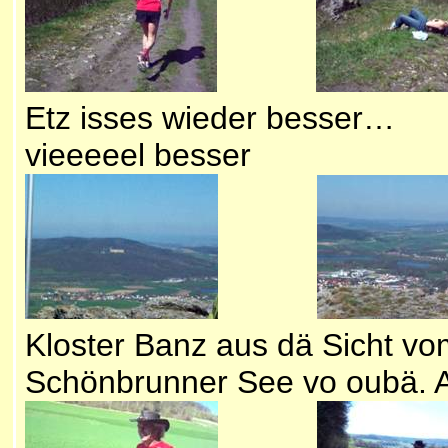
Etz isses wieder besser…
vieeeeel besser
Kloster Banz aus dä Sicht vom
Schönbrunner See vo oubä. 