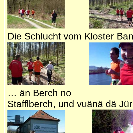
Die Schlucht vom Kloster 
…
än Berch no
Do hinn
Stafflberch, und vuänä dä Jü