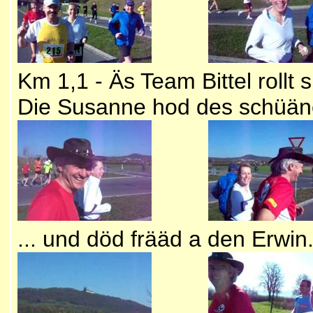
Km 1,1 - Äs Team Bittel rollt 
Die Susanne hod des schüän
... und död frääd a den Erwi