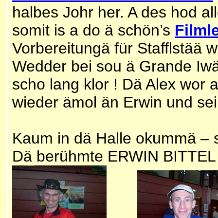
halbes Johr her. A des hod all
somit is a do ä schön’s
Filml
Vorbereitungä für Stafflstää 
Wedder bei sou ä Grande Iwän
scho lang klor ! Dä Alex wor 
wieder ämol än Erwin und sei 
Kaum in dä Halle okummä – s
Dä berühmte ERWIN BITTEL