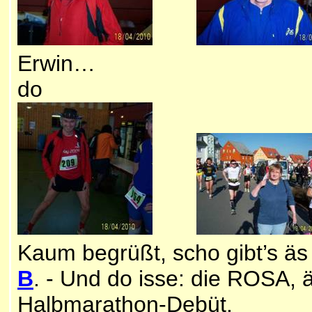
Erwin… …und a 
do
Kaum begrüßt, scho gibt’s ä
B
. - Und do isse: die ROSA, 
Halbmarathon-Debüt.