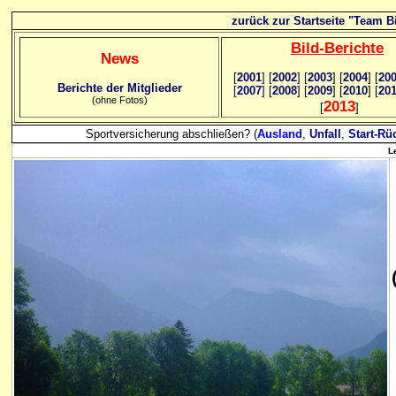
zurück zur Startseite "Team Bi
Bild
-B
erichte
News
[
2001
]
[
2002
]
[
2003
] [
2004
] [
20
Berichte der Mitglieder
[
2007
]
[
2008
] [
2009
] [
2010
] [
20
(ohne Fotos)
2013
[
]
Sportversicherung abschließen? (
Ausland
,
Unfall
,
Start-Rü
L