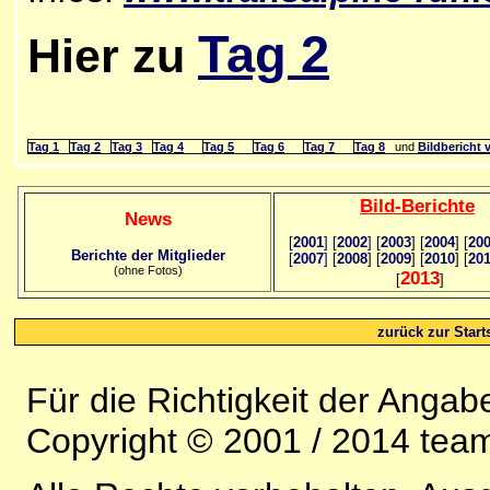
Tag 2
Hier zu
Tag 1
Tag 2
Tag 3
Tag 4
Tag 5
Tag 6
Tag 7
Tag 8
und
Bildbericht 
Bild
-B
erichte
News
[
2001
]
[
2002
]
[
2003
] [
2004
] [
20
Berichte der Mitglieder
[
2007
]
[
2008
] [
2009
] [
2010
] [
20
(ohne Fotos)
2013
[
]
zurück zur Starts
Für die Richtigkeit der Anga
Copyright © 2001 / 2014 team