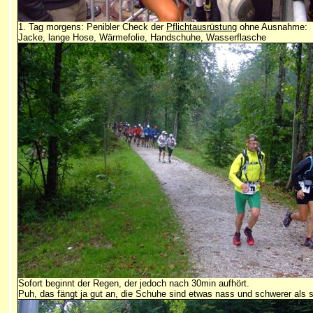
1. Tag morgens: Penibler Check der
Pflichtausrüstung
ohne Ausnahme:
Jacke, lange Hose, Wärmefolie, Handschuhe, Wasserflasche
Sofort beginnt der Regen, der jedoch nach 30min aufhört.
Puh, das fängt ja gut an, die Schuhe sind etwas nass und schwerer als 