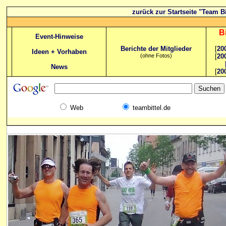
zurück zur Startseite "Team Bi
B
Event-Hinweise
Berichte der Mitglieder
[
20
Ideen + Vorhaben
(ohne Fotos)
[
20
News
[
20
Web
teambittel.de