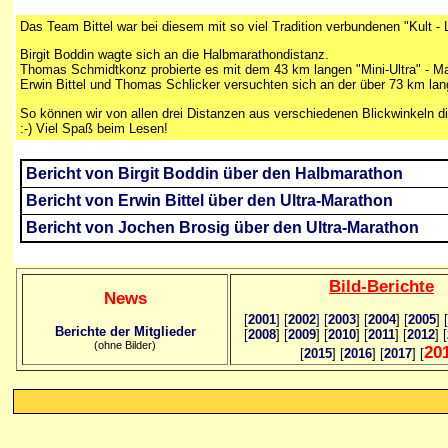
Das Team Bittel war bei diesem mit so viel Tradition verbundenen "Kult - L
Birgit Boddin wagte sich an die Halbmarathondistanz.
Thomas Schmidtkonz probierte es mit dem 43 km langen "Mini-Ultra" - M
Erwin Bittel und Thomas Schlicker versuchten sich an der über 73 km lan
So können wir von allen drei Distanzen aus verschiedenen Blickwinkeln di
:-) Viel Spaß beim Lesen!
Bericht von Birgit Boddin über den Halbmarathon
Bericht von Erwin Bittel über den Ultra-Marathon
Bericht von Jochen Brosig über den Ultra-Marathon
Bild
-B
erichte
News
[
2001
]
[
2002
]
[
2003
] [
2004
] [
2005
] [
Berichte der Mitglieder
[
2008
] [
2009
] [
2010
] [
2011
] [
2012
] [
(ohne Bilder)
20
[
2015
] [
2016
] [
2017
] [