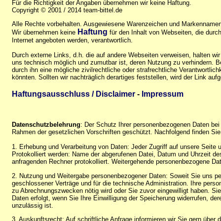
Für die Richtigkeit der Angaben übernehmen wir keine Haftung.
Copyright © 2001 / 2014 team-bittel.de
Alle Rechte vorbehalten. Ausgewiesene Warenzeichen und Markennamen 
Haftung
Wir übernehmen keine
für den Inhalt von Webseiten, die durch 
Internet angeboten werden, verantwortlich.
Durch externe Links, d.h. die auf andere Webseiten verweisen, halten wir
uns technisch möglich und zumutbar ist, deren Nutzung zu verhindern. Be
durch ihn eine mögliche zivilrechtliche oder strafrechtliche Verantwortlic
könnten. Sollten wir nachträglich derartiges feststellen, wird der Link auf
Haftungsausschluss / Disclaimer
-
Impressum
Datenschutzbelehrung
: Der Schutz Ihrer personenbezogenen Daten bei 
Rahmen der gesetzlichen Vorschriften geschützt. Nachfolgend finden Sie
1. Erhebung und Verarbeitung von Daten: Jeder Zugriff auf unsere Seite u
Protokolliert werden: Name der abgerufenen Datei, Datum und Uhrzeit d
anfragenden Rechner protokolliert. Weitergehende personenbezogene Date
2. Nutzung und Weitergabe personenbezogener Daten: Soweit Sie uns per
geschlossener Verträge und für die technische Administration. Ihre pers
zu Abrechnungszwecken nötig wird oder Sie zuvor eingewilligt haben. Sie 
Daten erfolgt, wenn Sie Ihre Einwilligung der Speicherung widerrufen, de
unzulässig ist.
3. Auskunftsrecht: Auf schriftliche Anfrage informieren wir Sie gern über