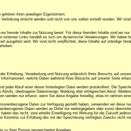
gehören ihren jeweiligen Eigentümern.
Verlinkung erreicht werden und nicht von uns selbst erstellt wurden. Wir sind 
 nur fremde Inhalte zur Nutzung bereit. Für diese fremden Inhalte sind wir nu
i externen Links handelt es sich um dynamische Verweisungen. Wir haben bei 
hkeit ausgelöst wird. Wir sind nicht verpflichtet, diese Inhalte auf ständige V
gehoben.
der Erhebung, Verarbeitung und Nutzung anlässlich Ihres Besuchs auf unsere
 Informationen, welche Daten während Ihres Besuchs auf unserer Seite erfass
nd jeder Abruf einer dieser hinterlegten Datei werden protokolliert. Die Spe
es Abrufs, übertragene Datenmenge, Meldung über erfolgreichen Abruf, Webb
n werden nur erfasst, wenn Sie diese Angabe freiwillig, etwa im rahmen eine
sonenbezogene Daten zur Verfügung gestellt haben, verwenden wir diese nur 
onenbezogenen Daten werden an Dritte nur weitergegeben oder sonst übermittel
haben das recht, eine erteilte Einwilligung mit Wirkung für die Zukunft jede
ren Kenntnis zur Erfüllung des mit der Speicherung verfolgten Zwecks nicht m
 die zu Ihrer Person gespeicherten Angaben.