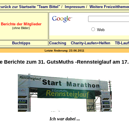
zurück zur Startseite "Team Bittel"
/
Impressum
/
Weitere Freizeittheme
Berichte der Mitglieder
(ohne Bilder)
Web
Buchtipps
Coaching
Charity-Laufen+Helfen
TB-Lauft
Letzte Änderung:
23.06.2011
e Berichte zum 31. GutsMuths -Rennsteiglauf am 17.
Ich war dabei ...