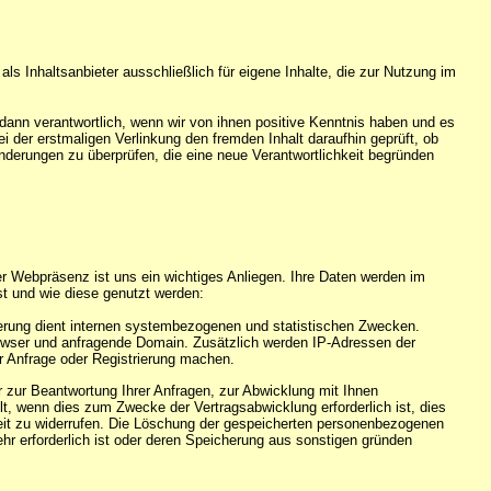
als Inhaltsanbieter ausschließlich für eigene Inhalte, die zur Nutzung im
r dann verantwortlich, wenn wir von ihnen positive Kenntnis haben und es
der erstmaligen Verlinkung den fremden Inhalt daraufhin geprüft, ob
eränderungen zu überprüfen, die eine neue Verantwortlichkeit begründen
r Webpräsenz ist uns ein wichtiges Anliegen. Ihre Daten werden im
t und wie diese genutzt werden:
icherung dient internen systembezogenen und statistischen Zwecken.
rowser und anfragende Domain. Zusätzlich werden IP-Adressen der
r Anfrage oder Registrierung machen.
zur Beantwortung Ihrer Anfragen, zur Abwicklung mit Ihnen
t, wenn dies zum Zwecke der Vertragsabwicklung erforderlich ist, dies
rzeit zu widerrufen. Die Löschung der gespeicherten personenbezogenen
ehr erforderlich ist oder deren Speicherung aus sonstigen gründen