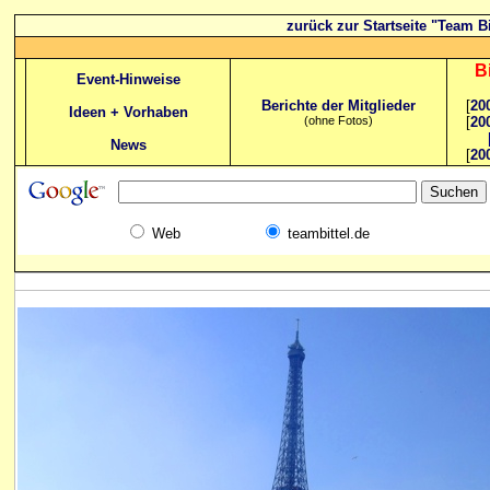
zurück zur Startseite "Team Bi
B
Event-Hinweise
Berichte der Mitglieder
[
20
Ideen + Vorhaben
(ohne Fotos)
[
20
News
[
20
Web
teambittel.de