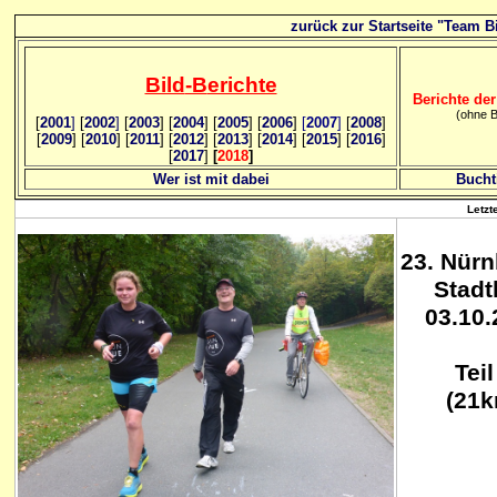
zurück zur Startseite "Team Bi
Bild
-B
erichte
Berichte der
(ohne B
[
2001
]
[
2002
]
[
2003
] [
2004
] [
2005
] [
2006
]
[
2007
]
[
2008
]
[
2009
] [
2010
] [
2011
] [
2012
] [
2013
] [
2014
] [
2015
] [
2016
]
[
2017
]
[
2018
]
Wer ist mit dabei
Bucht
Letzt
23. Nürn
Stadt
03.10.
Teil 
(21k