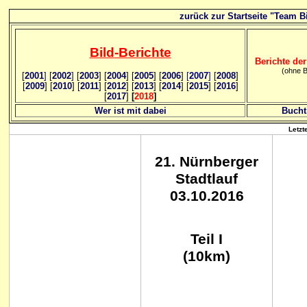
zurück zur Startseite "Team Bi
Bild
-B
erichte
Berichte der
(ohne B
[
2001
]
[
2002
]
[
2003
] [
2004
] [
2005
] [
2006
]
[
2007
]
[
2008
]
[
2009
] [
2010
] [
2011
] [
2012
] [
2013
] [
2014
] [
2015
] [
2016
]
[
2017
]
[
2018
]
Wer ist mit dabei
Bucht
Letzt
21
. Nürnberger
Stadtlauf
03.10.2016
Teil I
(10km)