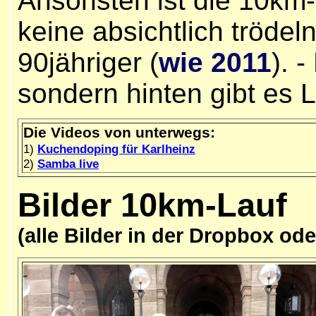
Ansonsten ist die 10km
keine absichtlich tröde
90jähriger (
wie 2011
). 
sondern hinten gibt es 
Die Videos von unterwegs:
1)
Kuchendoping für Karlheinz
2)
Samba live
Bilder
10km-Lauf
(alle Bilder in der Dropbox od