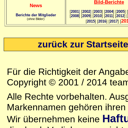
Bild
-B
erichte
News
[
2001
]
[
2002
]
[
2003
] [
2004
] [
2005
] [
Berichte der Mitglieder
[
2008
] [
2009
] [
2010
] [
2011
] [
2012
] [
(ohne Bilder)
20
[
2015
] [
2016
] [
2017
] [
zurück zur Startseit
Für die Richtigkeit der Anga
Copyright © 2001 / 2014 team
Alle Rechte vorbehalten. Au
Markennamen gehören ihren j
Haft
Wir übernehmen keine