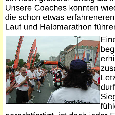
Unsere Coaches konnten wiede
die schon etwas erfahreneren
Lauf und Halbmarathon führe
Ein
beg
erh
zus
Let
dur
Sie
füh