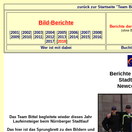
zurück zur Startseite "Team Bi
Bild
-B
erichte
Berichte der
(ohne B
[
2001
]
[
2002
]
[
2003
] [
2004
] [
2005
] [
2006
]
[
2007
]
[
2008
]
[
2009
] [
2010
] [
2011
] [
2012
] [
2013
] [
2014
] [
2015
] [
2016
]
[
2017
]
[
2018
]
Wer ist mit dabei
Bucht
Berichte
Stadt
Newco
Das Team Bittel begleitete wieder dieses Jahr
Laufeinsteiger beim Nürnberger Stadtlauf
Das hier ist das Sprungbrett zu den Bildern und