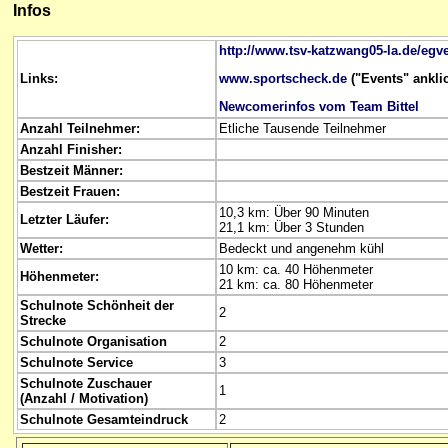
Infos
http://www.tsv-katzwang05-la.de/egv
Links:
www.sportscheck.de
("Events" ankli
Newcomerinfos vom Team Bittel
Anzahl Teilnehmer:
Etliche Tausende Teilnehmer
Anzahl Finisher:
Bestzeit Männer:
Bestzeit Frauen:
10,3 km: Über 90 Minuten
Letzter Läufer:
21,1 km: Über 3 Stunden
Wetter:
Bedeckt und angenehm kühl
10 km: ca. 40 Höhenmeter
Höhenmeter:
21 km: ca. 80 Höhenmeter
Schulnote Schönheit der
2
Strecke
Schulnote Organisation
2
Schulnote Service
3
Schulnote Zuschauer
1
(Anzahl / Motivation)
Schulnote Gesamteindruck
2