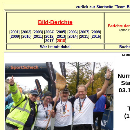
zurück zur Startseite "Team Bi
Bild
-B
erichte
Berichte der
(ohne B
[
2001
]
[
2002
]
[
2003
] [
2004
] [
2005
] [
2006
]
[
2007
]
[
2008
]
[
2009
] [
2010
] [
2011
] [
2012
] [
2013
] [
2014
] [
2015
] [
2016
]
[
2017
]
[
2018
]
Wer ist mit dabei
Bucht
Letzt
Nür
Sta
03.
T
(