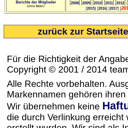
Berichte der Mitglieder
[
2008
] [
2009
] [
2010
] [
2011
] [
2012
] [
(ohne Bilder)
20
[
2015
] [
2016
] [
2017
] [
zurück zur Startseit
Für die Richtigkeit der Anga
Copyright © 2001 / 2014 team
Alle Rechte vorbehalten. Au
Markennamen gehören ihren j
Haft
Wir übernehmen keine
die durch Verlinkung erreicht
erstellt wurden. Wir sind als I