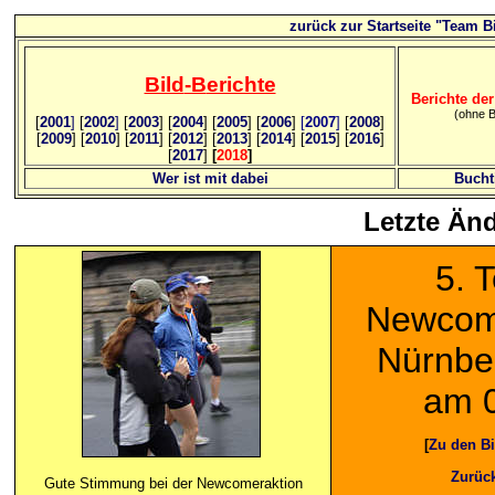
zurück zur Startseite "Team Bi
Bild
-B
erichte
Berichte der
(ohne B
[
2001
]
[
2002
]
[
2003
] [
2004
] [
2005
] [
2006
]
[
2007
]
[
2008
]
[
2009
] [
2010
] [
2011
] [
2012
] [
2013
] [
2014
] [
2015
] [
2016
]
[
2017
]
[
2018
]
Wer ist mit dabei
Bucht
Letzte Än
5
. 
Newcom
Nürnber
am 
[
Zu den Bi
Zurüc
Gute Stimmung bei der Newcomeraktion