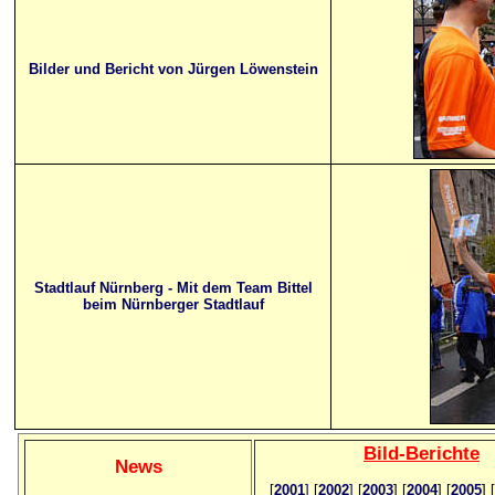
Bilder und Bericht von Jürgen Löwenstein
Stadtlauf Nürnberg - Mit dem Team Bittel
beim Nürnberger Stadtlauf
Bild
-B
erichte
News
[
2001
]
[
2002
]
[
2003
] [
2004
] [
2005
] [