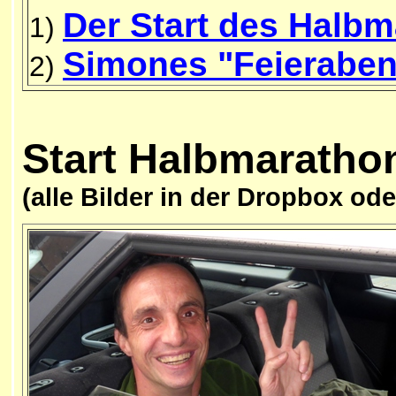
Der Start des Halb
1)
Simones "Feierabe
2)
Start
Halbmaratho
(alle Bilder in der Dropbox od