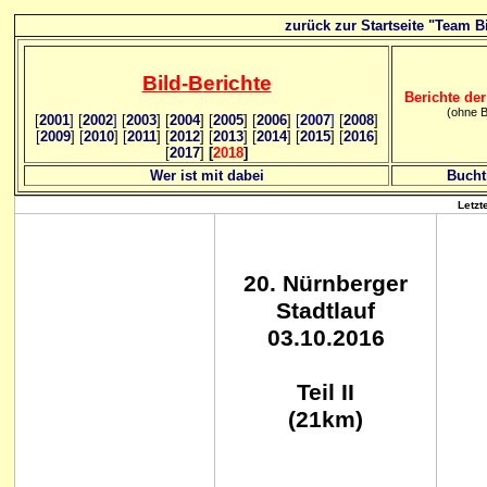
zurück zur Startseite "Team Bi
Bild
-B
erichte
Berichte der
(ohne B
[
2001
]
[
2002
]
[
2003
] [
2004
] [
2005
] [
2006
]
[
2007
]
[
2008
]
[
2009
] [
2010
] [
2011
] [
2012
] [
2013
] [
2014
] [
2015
] [
2016
]
[
2017
]
[
2018
]
Wer ist mit dabei
Bucht
Letzt
20. Nürnberger
Stadtlauf
03.10.2016
Teil II
(21km)