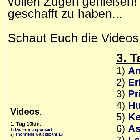
vollen Zügen genießen! J
geschafft zu haben...
S
chaut Euch die Videos
3. 
1)
An
2)
Er
3)
Pr
4)
Hu
Videos
:
5)
Ke
1. Tag 10km
:
6)
As
1)
Die Firma sponsert
2)
Thorstens Glückszahl 13
7)
La