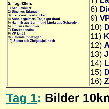
2. Tag 42km
:
8)
Di
1)
Schlussbiker
2)
Bine aus Erlangen
3)
Frank aus Saarbrücken
9)
VP
4)
Anna begeistert, Tanja gut drauf
5)
Hannah aus Berlin und Linda aus Schweden
10)
D
6)
Lini aus Hannover
7)
Tanzbodenalm
8)
VP km31
11)
K
9)
Zieleinlauf gezogen
10)
Stefan seit Zielgepäck hoch
12)
A
13)
J
14)
L
15)
D
16)
Z
Tag 1
:
Bilder 10k