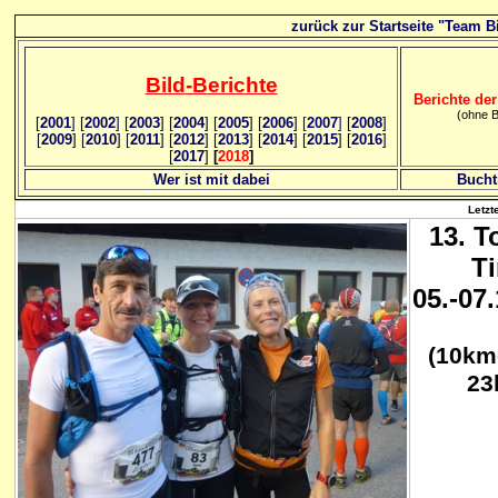
zurück zur Startseite "Team Bi
Bild
-B
erichte
Berichte der
(ohne B
[
2001
]
[
2002
]
[
2003
] [
2004
] [
2005
] [
2006
]
[
2007
]
[
2008
]
[
2009
] [
2010
] [
2011
] [
2012
] [
2013
] [
2014
] [
2015
] [
2016
]
[
2017
]
[
2018
]
Wer ist mit dabei
Bucht
Letzt
13. T
Ti
05.-07
(10km
23