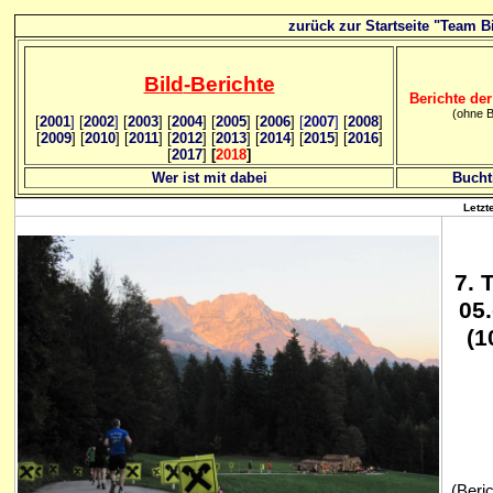
zurück zur Startseite "Team Bi
Bild
-B
erichte
Berichte der
(ohne B
[
2001
]
[
2002
]
[
2003
] [
2004
] [
2005
] [
2006
]
[
2007
]
[
2008
]
[
2009
] [
2010
] [
2011
] [
2012
] [
2013
] [
2014
] [
2015
] [
2016
]
[
2017
]
[
2018
]
Wer ist mit dabei
Bucht
Letzt
7. 
05.
(1
(Beri