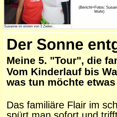
(Bericht+Fotos: Susa
Mohr)
Susanne im ersten von 3 Zielen...
Der Sonne ent
Meine 5. "Tour", d
ie
fam
Vom Kinderlauf bis Wal
was tun möchte etwas 
Das familiäre Flair im s
spürt man sofort und trif