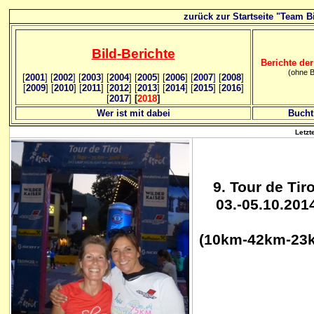
zurück zur Startseite "Team Bi
Bild
-B
erichte
Berichte der
(ohne B
[
2001
]
[
2002
]
[
2003
] [
2004
] [
2005
] [
2006
]
[
2007
]
[
2008
]
[
2009
] [
2010
] [
2011
] [
2012
] [
2013
] [
2014
] [
2015
] [
2016
]
[
2017
]
[
2018
]
Wer ist mit dabei
Bucht
Letzt
9. Tour de Tiro
03.-05.10.201
(10km-42km-23