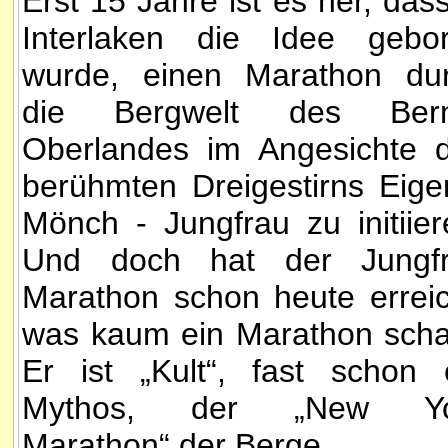
Erst 15 Jahre ist es her, dass
Interlaken die Idee gebo
wurde, einen Marathon du
die Bergwelt des Bern
Oberlandes im Angesichte 
berühmten Dreigestirns Eige
Mönch - Jungfrau zu initiier
Und doch hat der Jungf
Marathon schon heute erreic
was kaum ein Marathon schaf
Er ist „Kult“, fast schon 
Mythos, der „New Yo
Marathon“ der Berge.