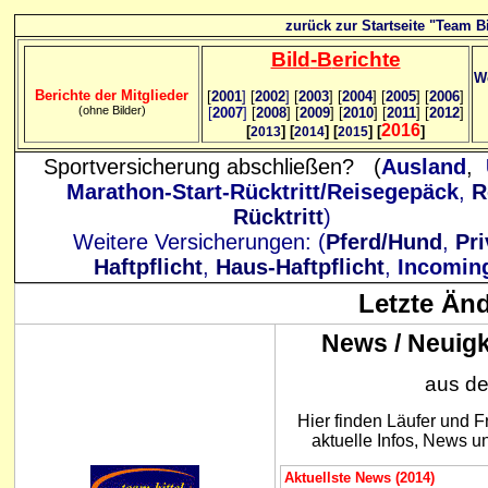
zurück zur Startseite "Team Bi
Bild
-B
erichte
We
Berichte der Mitglieder
[
2001
]
[
2002
]
[
2003
] [
2004
] [
2005
] [
2006
]
(ohne Bilder)
[
2007
]
[
2008
] [
2009
] [
2010
] [
2011
] [
2012
]
2016
[
] [
] [
] [
]
2013
2014
2015
Sportversicherung abschließen? (
Ausland
,
Marathon-Start-Rücktritt/Reisegepäck
,
R
Rücktritt
)
Weitere Versicherungen: (
Pferd/Hund
,
Pri
Haftpflicht
,
Haus-Haftpflicht
,
Incomin
Letzte Än
News / Neuigk
aus de
Hier finden Läufer und 
aktuelle Infos, News 
Aktuellste News (2014)