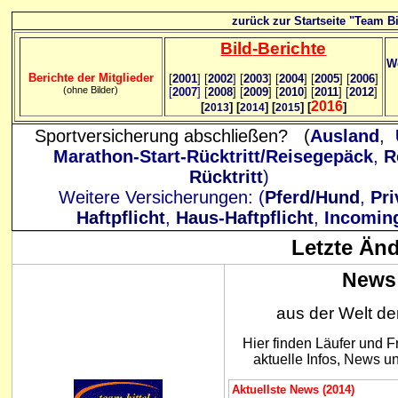
zurück zur Startseite "Team Bi
Bild
-B
erichte
We
Berichte der Mitglieder
[
2001
]
[
2002
]
[
2003
] [
2004
] [
2005
] [
2006
]
(ohne Bilder)
[
2007
]
[
2008
] [
2009
] [
2010
] [
2011
] [
2012
]
2016
[
] [
] [
] [
]
2013
2014
2015
Sportversicherung abschließen? (
Ausland
,
Marathon-Start-Rücktritt/Reisegepäck
,
R
Rücktritt
)
Weitere Versicherungen: (
Pferd/Hund
,
Pri
Haftpflicht
,
Haus-Haftpflicht
,
Incomin
Letzte Än
News 
aus der Welt der
Hier finden Läufer und 
aktuelle Infos, News 
Aktuellste News (2014)