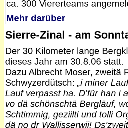
ca. 300 Viererteams angemel
Mehr darüber
Sierre-Zinal - am Sonnt
Der 30 Kilometer lange Bergk
dieses Jahr am 30.8.06 statt.
Dazu Albrecht Moser, zweitä 
Schwyzerdütsch:
„i miner Lauf
Lauf verpasst ha. D’für han i 
vo dä schönschtä Bergläuf, w
Schtimmig, geziilti und tolli 
dä no dr Wallisserwii! Ds’zwei