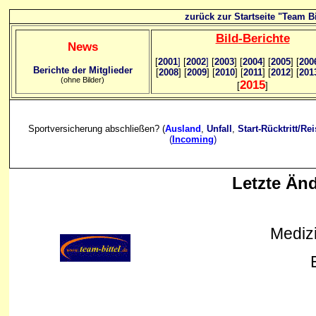
zurück zur Startseite "Team Bi
Bild
-B
erichte
News
[
2001
]
[
2002
]
[
2003
] [
2004
] [
2005
] [
200
Berichte der Mitglieder
[
2008
] [
2009
] [
2010
] [
2011
] [
2012
] [
201
(ohne Bilder)
2015
[
]
Sportversicherung abschließen? (
Ausland
,
Unfall
,
Start-Rücktritt/Re
(
Incoming
)
Letzte Än
Mediz