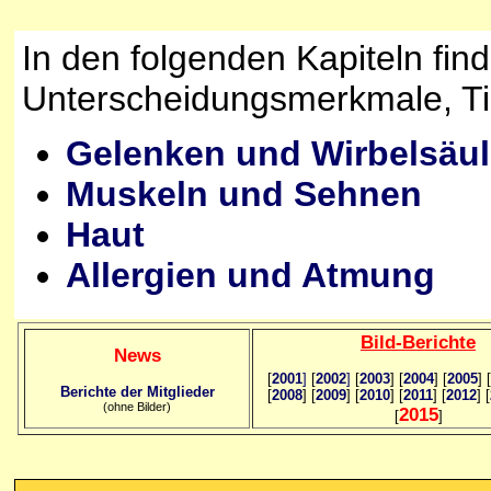
In den folgenden Kapiteln fin
Unterscheidungsmerkmale, Tip
Gelenken und Wirbelsäu
Muskeln und Sehnen
Haut
Allergien und Atmung
Bild
-B
erichte
News
[
2001
]
[
2002
]
[
2003
] [
2004
] [
2005
] [
Berichte der Mitglieder
[
2008
] [
2009
] [
2010
] [
2011
] [
2012
] [
(ohne Bilder)
2015
[
]