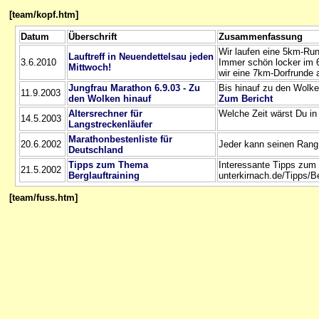
[team/kopf.htm]
Datum
Überschrift
Zusammenfassung
Wir laufen eine 5km-Rund
Lauftreff in Neuendettelsau jeden
3.6.2010
Immer schön locker im 
Mittwoch!
wir eine 7km-Dorfrunde 
Jungfrau Marathon 6.9.03 - Zu
Bis hinauf zu den Wolke
11.9.2003
den Wolken hinauf
Zum Bericht
Altersrechner für
Welche Zeit wärst Du in
14.5.2003
Langstreckenläufer
Marathonbestenliste für
20.6.2002
Jeder kann seinen Rang
Deutschland
Tipps zum Thema
Interessante Tipps zum T
21.5.2002
Berglauftraining
unterkirnach.de/Tipps/Be
[team/fuss.htm]