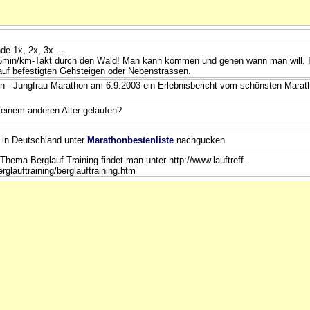
e 1x, 2x, 3x ...
6min/km-Takt durch den Wald! Man kann kommen und gehen wann man will. Im
auf befestigten Gehsteigen oder Nebenstrassen.
n - Jungfrau Marathon am 6.9.2003 ein Erlebnisbericht vom schönsten Marat
 einem anderen Alter gelaufen?
 in Deutschland unter
Marathonbestenliste
nachgucken
hema Berglauf Training findet man unter http://www.lauftreff-
rglauftraining/berglauftraining.htm