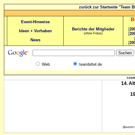
zurück zur Startseite "Team Bi
B
Event-Hinweise
Berichte der Mitglieder
[
20
Ideen + Vorhaben
(ohne Fotos)
[
20
News
[
20
Web
teambittel.de
Letzt
14. A
19
(Bericht+