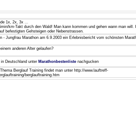
e 1x, 2x, 3x ...
6min/km-Takt durch den Wald! Man kann kommen und gehen wann man will. Im
auf befestigten Gehsteigen oder Nebenstrassen.
n - Jungfrau Marathon am 6.9.2003 ein Erlebnisbericht vom schönsten Marat
 einem anderen Alter gelaufen?
 in Deutschland unter
Marathonbestenliste
nachgucken
hema Berglauf Training findet man unter http://www.lauftreff-
rglauftraining/berglauftraining.htm