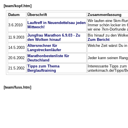
[team/kopf.htm]
Datum
Überschrift
Zusammenfassung
Wir laufen eine 5km-Rund
Lauftreff in Neuendettelsau jeden
3.6.2010
Immer schön locker im 
Mittwoch!
wir eine 7km-Dorfrunde 
Jungfrau Marathon 6.9.03 - Zu
Bis hinauf zu den Wolke
11.9.2003
den Wolken hinauf
Zum Bericht
Altersrechner für
Welche Zeit wärst Du in
14.5.2003
Langstreckenläufer
Marathonbestenliste für
20.6.2002
Jeder kann seinen Rang
Deutschland
Tipps zum Thema
Interessante Tipps zum T
21.5.2002
Berglauftraining
unterkirnach.de/Tipps/Be
[team/fuss.htm]