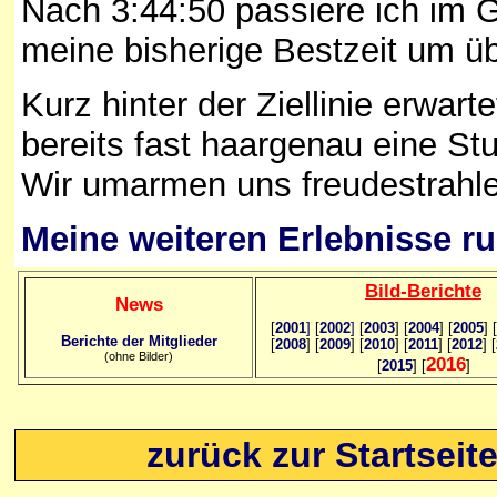
Nach 3:44:50 passiere ich im G
meine bisherige Bestzeit um üb
Kurz hinter der Ziellinie erwarte
bereits fast haargenau eine Stu
Wir umarmen uns freudestrahl
Meine weiteren Erlebnisse r
Bild
-B
erichte
News
[
2001
]
[
2002
]
[
2003
] [
2004
] [
2005
] [
Berichte der Mitglieder
[
2008
] [
2009
] [
2010
] [
2011
] [
2012
] [
(ohne Bilder)
2016
[
2015
] [
]
zurück zur Startseit