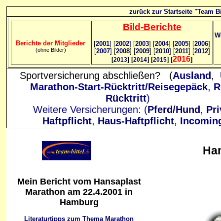
zurück zur Startseite "Team Bi
Bild
-B
erichte
We
Berichte der Mitglieder
[
2001
]
[
2002
]
[
2003
] [
2004
] [
2005
] [
2006
]
(ohne Bilder)
[
2007
]
[
2008
] [
2009
] [
2010
] [
2011
] [
2012
]
2016
[
] [
] [
] [
]
2013
2014
2015
Sportversicherung abschließen? (
Ausland
,
Marathon-Start-Rücktritt/Reisegepäck
,
R
Rücktritt
)
Weitere Versicherungen: (
Pferd/Hund
,
Pri
Haftpflicht
,
Haus-Haftpflicht
,
Incomin
Ha
Mein Bericht vom Hansaplast
Marathon am 22.4.2001 in
Hamburg
Literaturtipps zum Thema Marathon