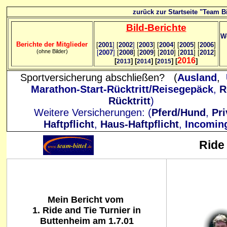
zurück zur Startseite "Team Bi
Bild
-B
erichte
We
Berichte der Mitglieder
[
2001
]
[
2002
]
[
2003
] [
2004
] [
2005
] [
2006
]
(ohne Bilder)
[
2007
]
[
2008
] [
2009
] [
2010
] [
2011
] [
2012
]
2016
[
] [
] [
] [
]
2013
2014
2015
Sportversicherung abschließen? (
Ausland
,
Marathon-Start-Rücktritt/Reisegepäck
,
R
Rücktritt
)
Weitere Versicherungen: (
Pferd/Hund
,
Pri
Haftpflicht
,
Haus-Haftpflicht
,
Incomin
Ride
Mein Bericht vom
1. Ride and Tie Turnier in
Buttenheim am 1.7.01