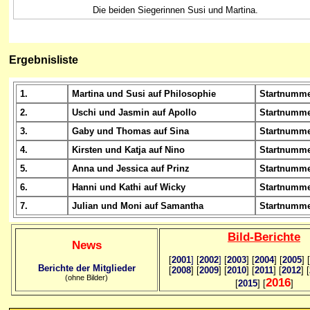
Die beiden Siegerinnen Susi und Martina.
Ergebnisliste
1.
Martina und Susi auf Philosophie
Startnumme
2.
Uschi und Jasmin auf Apollo
Startnumme
3.
Gaby und Thomas auf Sina
Startnumme
4.
Kirsten und Katja auf Nino
Startnumme
5.
Anna und Jessica auf Prinz
Startnumme
6.
Hanni und Kathi auf Wicky
Startnumme
7.
Julian und Moni auf Samantha
Startnumme
Bild
-B
erichte
News
[
2001
]
[
2002
]
[
2003
] [
2004
] [
2005
] [
Berichte der Mitglieder
[
2008
] [
2009
] [
2010
] [
2011
] [
2012
] [
(ohne Bilder)
2016
[
2015
] [
]