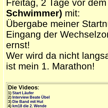
Freitag, 2 Tage vor dem S
Schwimmer)
mit:
Übergabe meiner Start
Eingang der Wechselzone
ernst!
Wer wird da nicht langs
ist mein 1. Marathon!
Die Videos
:
1)
Start Läufer
2)
Interview Beate Übel
3)
Die Band mit Hut
4)
km18 die 2. Wende