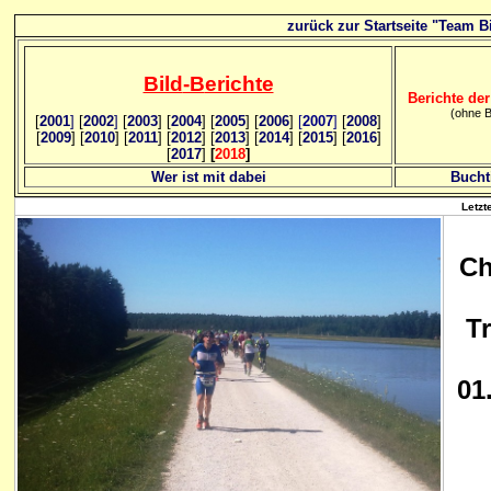
zurück zur Startseite "Team Bi
Bild
-B
erichte
Berichte der
(ohne B
[
2001
]
[
2002
]
[
2003
] [
2004
] [
2005
] [
2006
]
[
2007
]
[
2008
]
[
2009
] [
2010
] [
2011
] [
2012
] [
2013
] [
2014
] [
2015
] [
2016
]
[
2017
]
[
2018
]
Wer ist mit dabei
Bucht
Letzt
Ch
Tr
01