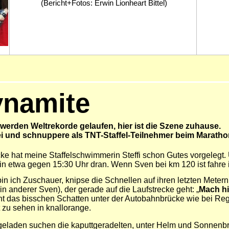
(Bericht+Fotos: Erwin Lionheart Bittel)
ynamite
 werden Weltrekorde gelaufen, hier ist die Szene zuhause.
 und schnuppere als TNT-Staffel-Teilnehmer beim Marathon
cke hat meine Staffelschwimmerin Steffi schon Gutes vorgelegt. 
bin etwa gegen 15:30 Uhr dran. Wenn Sven bei km 120 ist fahre 
ich Zuschauer, knipse die Schnellen auf ihren letzten Metern, 
in anderer Sven), der gerade auf die Laufstrecke geht: „
Mach hi
ucht das bisschen Schatten unter der Autobahnbrücke wie bei 
t zu sehen in knallorange.
laden suchen die kaputtgeradelten, unter Helm und Sonnenbrill