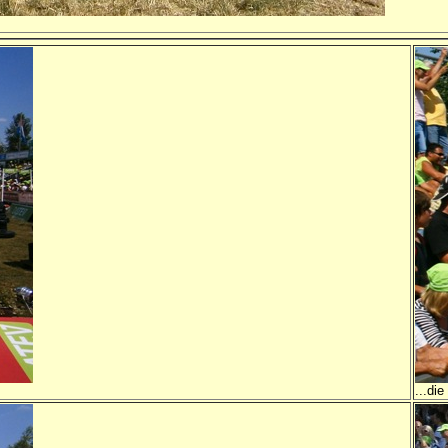
...di