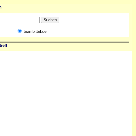
n
teambittel.de
reff