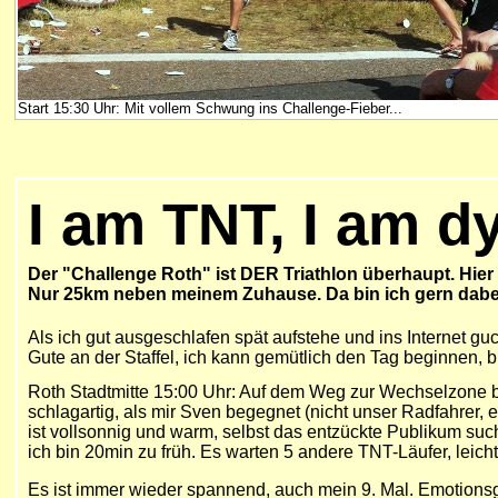
Start 15:30 Uhr: Mit vollem Schwung ins Challenge-Fieber...
I am TNT, I am d
Der "Challenge Roth" ist DER Triathlon überhaupt. Hier
Nur 25km neben meinem Zuhause. Da bin ich gern dabei
Als ich gut ausgeschlafen spät aufstehe und ins Internet gu
Gute an der Staffel, ich kann gemütlich den Tag beginnen, 
Roth Stadtmitte 15:00 Uhr: Auf dem Weg zur Wechselzone bin 
schlagartig, als mir Sven begegnet (nicht unser Radfahrer, e
ist vollsonnig und warm, selbst das entzückte Publikum s
ich bin 20min zu früh. Es warten 5 andere TNT-Läufer, leich
Es ist immer wieder spannend, auch mein 9. Mal. Emotionsge