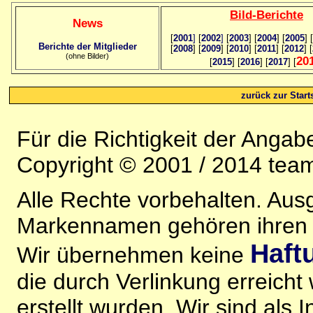
Bild
-B
erichte
News
[
2001
]
[
2002
]
[
2003
] [
2004
] [
2005
] [
Berichte der Mitglieder
[
2008
] [
2009
] [
2010
] [
2011
] [
2012
] [
(ohne Bilder)
20
[
2015
] [
2016
] [
2017
] [
zurück zur Starts
Für die Richtigkeit der Anga
Copyright © 2001 / 2014 team
Alle Rechte vorbehalten. Au
Markennamen gehören ihren j
Haft
Wir übernehmen keine
die durch Verlinkung erreicht
erstellt wurden. Wir sind als I