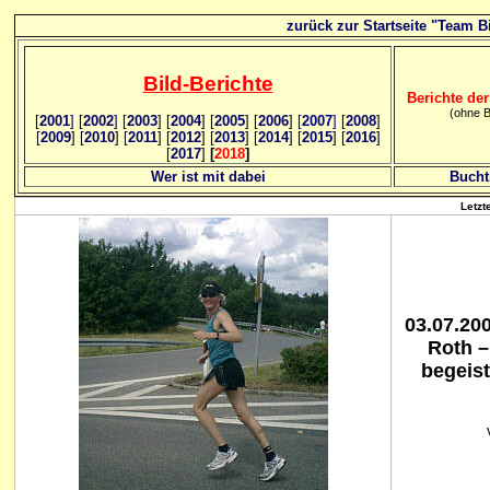
zurück zur Startseite "Team Bi
Bild
-B
erichte
Berichte der
(ohne B
[
2001
]
[
2002
]
[
2003
] [
2004
] [
2005
] [
2006
]
[
2007
]
[
2008
]
[
2009
] [
2010
] [
2011
] [
2012
] [
2013
] [
2014
] [
2015
] [
2016
]
[
2017
]
[
2018
]
Wer ist mit dabei
Bucht
Letzt
03.07.20
Roth –
begeist