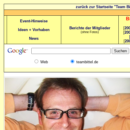
zurück zur Startseite "Team Bi
B
Event-Hinweise
Berichte der Mitglieder
[
20
Ideen + Vorhaben
(ohne Fotos)
[
20
News
[
20
Web
teambittel.de