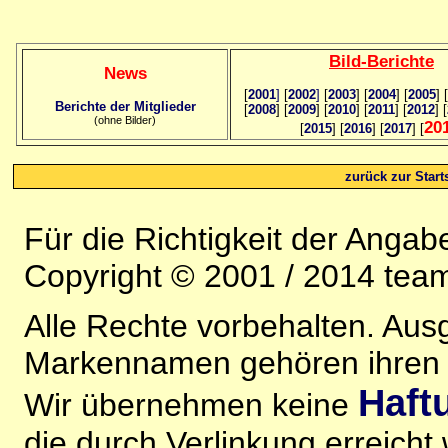
Bild
-B
erichte
News
[
2001
]
[
2002
]
[
2003
] [
2004
] [
2005
] [
Berichte der Mitglieder
[
2008
] [
2009
] [
2010
] [
2011
] [
2012
] [
(ohne Bilder)
20
[
2015
] [
2016
] [
2017
] [
zurück zur Starts
Für die Richtigkeit der Anga
Copyright © 2001 / 2014 team
Alle Rechte vorbehalten. Au
Markennamen gehören ihren j
Haft
Wir übernehmen keine
die durch Verlinkung erreicht