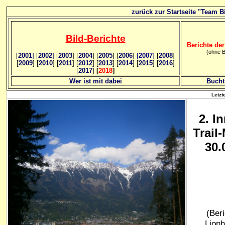
zurück zur Startseite "Team Bi
Bild
-B
erichte
Berichte der
(ohne B
[
2001
]
[
2002
]
[
2003
] [
2004
] [
2005
] [
2006
]
[
2007
]
[
2008
]
[
2009
] [
2010
] [
2011
] [
2012
] [
2013
] [
2014
] [
2015
] [
2016
]
[
2017
]
[
2018
]
Wer ist mit dabei
Bucht
Letzt
2
. I
Trail
30.
(Beri
Lionh