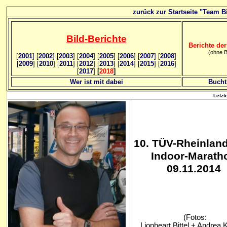
zurück zur Startseite "Team Bi
Bild
-B
erichte
Berichte der
(ohne B
[
2001
]
[
2002
]
[
2003
] [
2004
] [
2005
] [
2006
]
[
2007
]
[
2008
]
[
2009
] [
2010
] [
2011
] [
2012
] [
2013
] [
2014
] [
2015
] [
2016
]
[
2017
]
[
2018
]
Wer ist mit dabei
Bucht
Letzt
10. TÜV-Rheinlan
Indoor-Marath
09.11.2014
(Fotos:
Lionheart Bittel + Andrea 