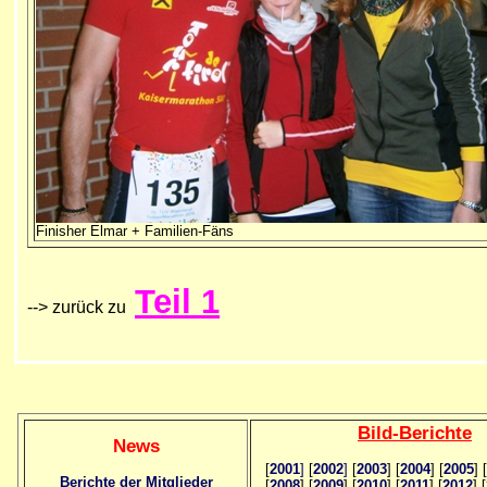
Finisher Elmar + Familien-Fäns
Teil 1
--> zurück zu
Bild
-B
erichte
News
[
2001
]
[
2002
]
[
2003
] [
2004
] [
2005
] [
Berichte der Mitglieder
[
2008
] [
2009
] [
2010
] [
2011
] [
2012
] [