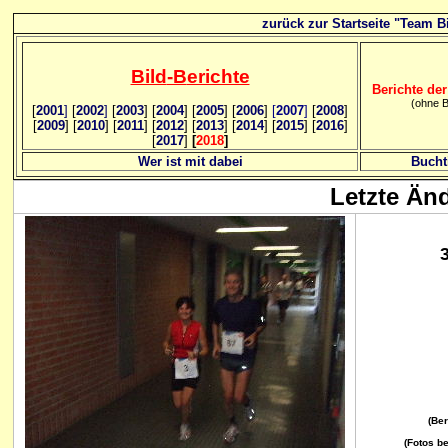
zurück zur Startseite "Team Bi
Bild
-B
erichte
Berichte der
(ohne B
[
2001
]
[
2002
]
[
2003
] [
2004
] [
2005
] [
2006
]
[
2007
]
[
2008
]
[
2009
] [
2010
] [
2011
] [
2012
] [
2013
] [
2014
] [
2015
] [
2016
]
[
2017
]
[
2018
]
Wer ist mit dabei
Bucht
Letzte Än
(Ber
(Fotos be