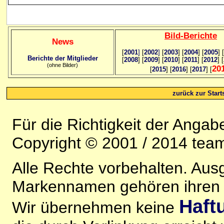
Bild
-B
erichte
News
[
2001
]
[
2002
]
[
2003
] [
2004
] [
2005
] [
Berichte der Mitglieder
[
2008
] [
2009
] [
2010
] [
2011
] [
2012
] [
(ohne Bilder)
20
[
2015
] [
2016
] [
2017
] [
zurück zur Starts
Für die Richtigkeit der Anga
Copyright © 2001 / 2014 team
Alle Rechte vorbehalten. Au
Markennamen gehören ihren j
Haft
Wir übernehmen keine