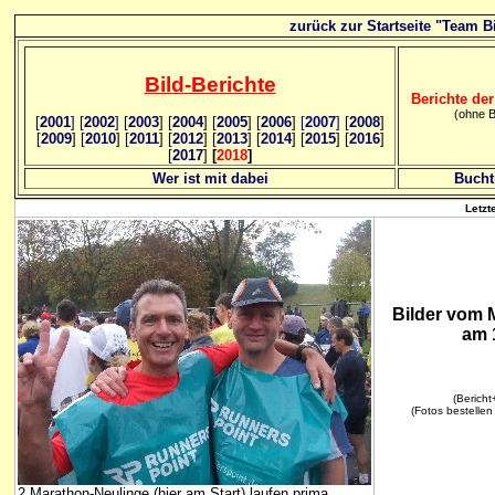
zurück zur Startseite "Team Bi
Bild
-B
erichte
Berichte der
(ohne B
[
2001
]
[
2002
]
[
2003
] [
2004
] [
2005
] [
2006
]
[
2007
]
[
2008
]
[
2009
] [
2010
] [
2011
] [
2012
] [
2013
] [
2014
] [
2015
] [
2016
]
[
2017
]
[
2018
]
Wer ist mit dabei
Bucht
Letzt
Bilder vom
am 
(Bericht+
(Fotos bestellen
2 Marathon-Neulinge (hier am Start) laufen prima...