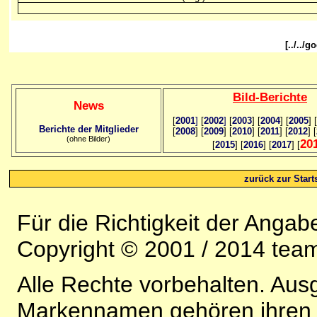
[../../
Bild
-B
erichte
News
[
2001
]
[
2002
]
[
2003
] [
2004
] [
2005
] [
Berichte der Mitglieder
[
2008
] [
2009
] [
2010
] [
2011
] [
2012
] [
(ohne Bilder)
20
[
2015
] [
2016
] [
2017
] [
zurück zur Starts
Für die Richtigkeit der Anga
Copyright © 2001 / 2014 team
Alle Rechte vorbehalten. Au
Markennamen gehören ihren j