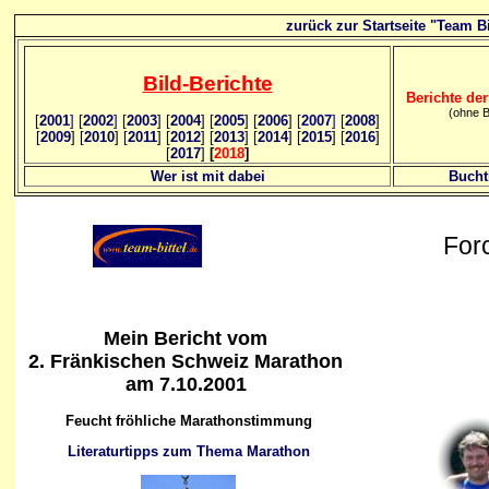
zurück zur Startseite "Team Bi
Bild
-B
erichte
Berichte der
(ohne B
[
2001
]
[
2002
]
[
2003
] [
2004
] [
2005
] [
2006
]
[
2007
]
[
2008
]
[
2009
] [
2010
] [
2011
] [
2012
] [
2013
] [
2014
] [
2015
] [
2016
]
[
2017
]
[
2018
]
Wer ist mit dabei
Bucht
For
Mein Bericht vom
2. Fränkischen Schweiz Marathon
am 7.10.2001
Feucht fröhliche Marathonstimmung
Literaturtipps zum Thema Marathon