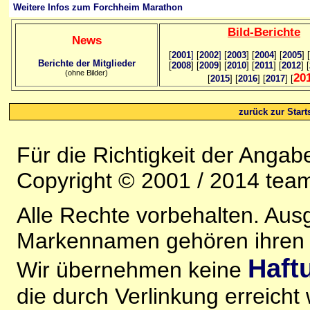
Weitere Infos zum Forchheim Marathon
Bild
-B
erichte
News
[
2001
]
[
2002
]
[
2003
] [
2004
] [
2005
] [
Berichte der Mitglieder
[
2008
] [
2009
] [
2010
] [
2011
] [
2012
] [
(ohne Bilder)
20
[
2015
] [
2016
] [
2017
] [
zurück zur Starts
Für die Richtigkeit der Anga
Copyright © 2001 / 2014 team
Alle Rechte vorbehalten. Au
Markennamen gehören ihren j
Haft
Wir übernehmen keine
die durch Verlinkung erreicht