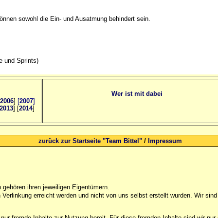
können sowohl die Ein- und Ausatmung behindert sein.
e und Sprints)
Wer ist mit dabei
2006
]
[
2007
]
2013
] [
2014
]
zurück zur Startseite "Team Bittel"
/
Impressum
gehören ihren jeweiligen Eigentümern.
Verlinkung erreicht werden und nicht von uns selbst erstellt wurden. Wir sind 
 nur fremde Inhalte zur Nutzung bereit. Für diese fremden Inhalte sind wir nu