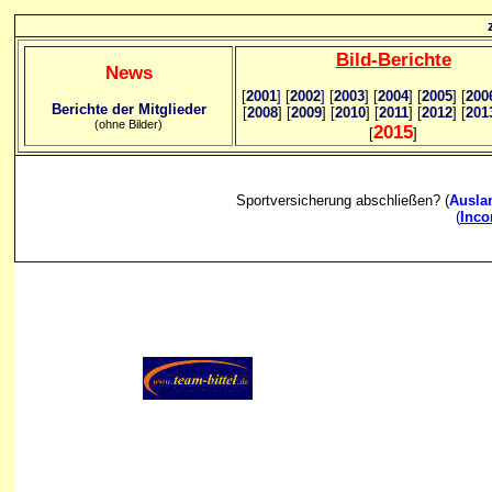
Bild
-B
erichte
News
[
2001
]
[
2002
]
[
2003
] [
2004
] [
2005
] [
200
Berichte der Mitglieder
[
2008
] [
2009
] [
2010
] [
2011
] [
2012
] [
201
(ohne Bilder)
2015
[
]
Sportversicherung abschließen? (
Ausla
(
Inc