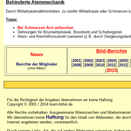
Behinderte Atemmechanik
Durch Wirbelsäulendeformitäten, zu steifer Wirbelsäule oder Schmerzen 
Tipps:
Bei Schmerzen Arzt aufsuchen
.
Dehnungen für Brustwirbelsäule, Brustkorb und Schultergürtel.
Atem- und Atemhilfsmuskeln trainieren (z.B. durch Steigerungsläuf
Bild
-B
erichte
News
[
2001
]
[
2002
]
[
2003
] [
2004
] [
2005
] [
Berichte der Mitglieder
[
2008
] [
2009
] [
2010
] [
2011
] [
2012
] [
(ohne Bilder)
2015
[
]
Für die Richtigkeit der Angaben übernehmen wir keine Haftung.
Copyright © 2001 / 2014 team-bittel.de
Alle Rechte vorbehalten. Ausgewiesene Warenzeichen und Markennamen 
Haftung
Wir übernehmen keine
für den Inhalt von Webseiten, die durch 
Internet angeboten werden, verantwortlich.
Durch externe Links, d.h. die auf andere Webseiten verweisen, halten wir