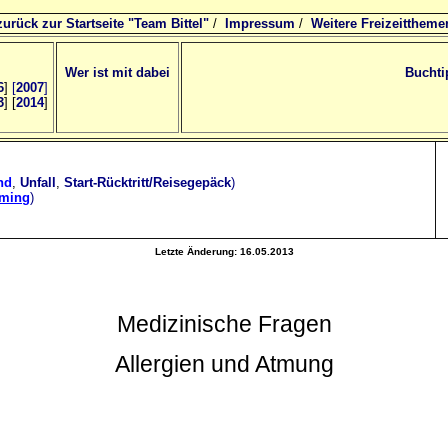
zurück zur Startseite "Team Bittel"
/
Impressum
/
Weitere Freizeittheme
Wer ist mit dabei
Buchti
6
]
[
2007
]
3
] [
2014
]
nd
,
Unfall
,
Start-Rücktritt/Reisegepäck
)
oming
)
Letzte Änderung:
16.05.2013
Medizinische Fragen
Allergien und Atmung