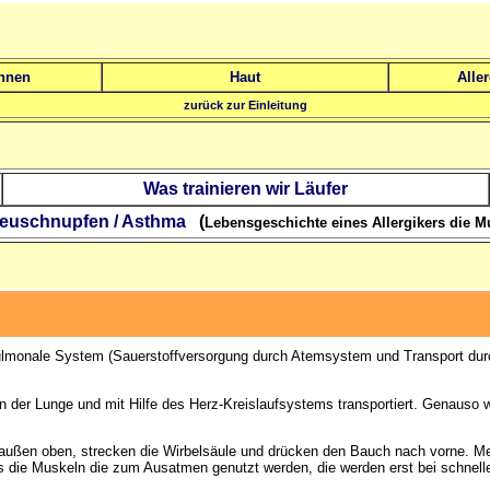
hnen
Haut
Alle
zurück zur Einleitung
Was trainieren wir Läufer
 Heuschnupfen / Asthma
(
Lebensgeschichte eines Allergikers die M
ulmonale System (Sauerstoffversorgung durch Atemsystem und Transport dur
n der Lunge und mit Hilfe des Herz-Kreislaufsystems transportiert. Genauso 
ußen oben, strecken die Wirbelsäule und drücken den Bauch nach vorne. Meh
s die Muskeln die zum Ausatmen genutzt werden, die werden erst bei schneller