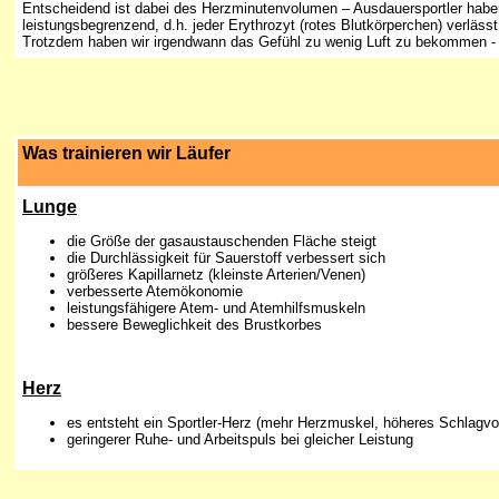
Entscheidend ist dabei des Herzminutenvolumen – Ausdauersportler haben 
leistungsbegrenzend, d.h. jeder Erythrozyt (rotes Blutkörperchen) verläss
Trotzdem haben wir irgendwann das Gefühl zu wenig Luft zu bekommen - un
Was trainieren wir Läufer
Lunge
die Größe der gasaustauschenden Fläche steigt
die Durchlässigkeit für Sauerstoff verbessert sich
größeres Kapillarnetz (kleinste Arterien/Venen)
verbesserte Atemökonomie
leistungsfähigere Atem- und Atemhilfsmuskeln
bessere Beweglichkeit des Brustkorbes
Herz
es entsteht ein Sportler-Herz (mehr Herzmuskel, höheres Schlag
geringerer Ruhe- und Arbeitspuls bei gleicher Leistung