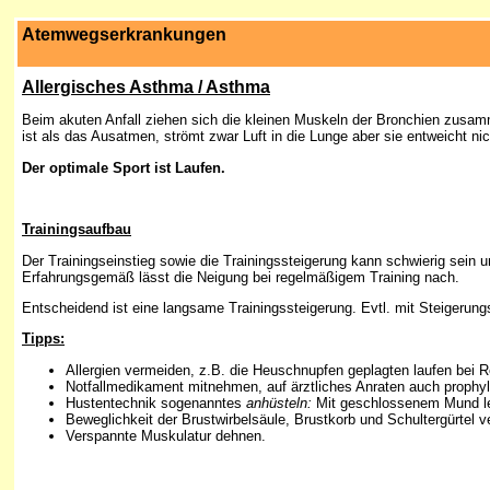
Atemwegserkrankungen
Allergisches Asthma / Asthma
Beim akuten Anfall ziehen sich die kleinen Muskeln der Bronchien zusamm
ist als das Ausatmen, strömt zwar Luft in die Lunge aber sie entweicht ni
Der optimale Sport ist Laufen.
Trainingsaufbau
Der Trainingseinstieg sowie die Trainingssteigerung kann schwierig sein 
Erfahrungsgemäß lässt die Neigung bei regelmäßigem Training nach.
Entscheidend ist eine langsame Trainingssteigerung. Evtl. mit Steigerun
Tipps:
Allergien vermeiden, z.B. die Heuschnupfen geplagten laufen bei R
Notfallmedikament mitnehmen, auf ärztliches Anraten auch prophyl
Hustentechnik sogenanntes
anhüsteln:
Mit geschlossenem Mund lei
Beweglichkeit der Brustwirbelsäule, Brustkorb und Schultergürtel v
Verspannte Muskulatur dehnen.