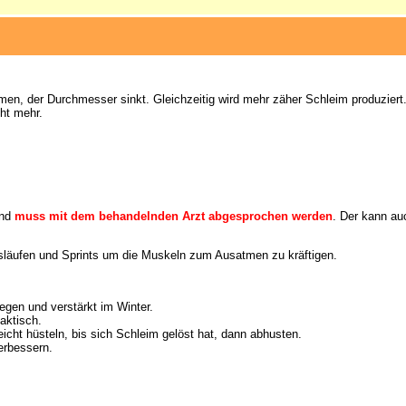
en, der Durchmesser sinkt. Gleichzeitig wird mehr zäher Schleim produziert
cht mehr.
und
muss mit dem behandelnden Arzt abgesprochen werden
. Der kann a
gsläufen und Sprints um die Muskeln zum Ausatmen zu kräftigen.
egen und verstärkt im Winter.
aktisch.
cht hüsteln, bis sich Schleim gelöst hat, dann abhusten.
erbessern.