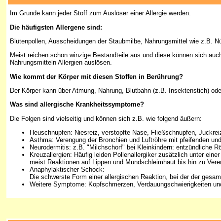
Im Grunde kann jeder Stoff zum Auslöser einer Allergie werden.
Die häufigsten Allergene sind:
Blütenpollen, Ausscheidungen der Staubmilbe, Nahrungsmittel wie z.B. N
Meist reichen schon winzige Bestandteile aus und diese können sich auc
Nahrungsmitteln Allergien auslösen.
Wie kommt der Körper mit diesen Stoffen in Berührung?
Der Körper kann über Atmung, Nahrung, Blutbahn (z.B. Insektenstich) od
Was sind allergische Krankheitssymptome?
Die Folgen sind vielseitig und können sich z.B. wie folgend äußern:
Heuschnupfen: Niesreiz, verstopfte Nase, Fließschnupfen, Juckrei
Asthma: Verengung der Bronchien und Luftröhre mit pfeifenden u
Neurodermitis: z.B. "Milchschorf" bei Kleinkindern: entzündlich
Kreuzallergien: Häufig leiden Pollenallergiker zusätzlich unter ei
meist Reaktionen auf Lippen und Mundschleimhaut bis hin zu Veren
Anaphylaktischer Schock:
Die schwerste Form einer allergischen Reaktion, bei der der gesam
Weitere Symptome: Kopfschmerzen, Verdauungschwierigkeiten un