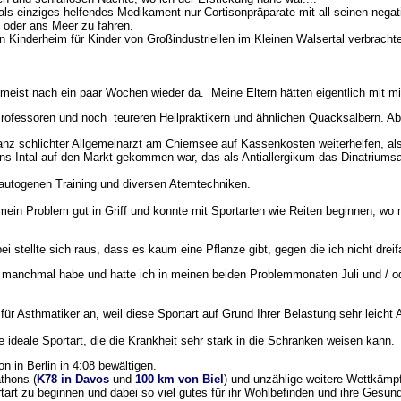
als einziges helfendes Medikament nur Cortisonpräparate mit all seinen nega
e oder ans Meer zu fahren.
en Kinderheim für Kinder von Großindustriellen im Kleinen Walsertal verbrach
meist nach ein paar Wochen wieder da. Meine Eltern hätten eigentlich mit mi
rofessoren und noch teureren Heilpraktikern und ähnlichen Quacksalbern. Aber
nz schlichter Allgemeinarzt am Chiemsee auf Kassenkosten weiterhelfen, als w
 Intal auf den Markt gekommen war, das als Antiallergikum das Dinatriumsal
m autogenen Training und diversen Atemtechniken.
n Problem gut in Griff und konnte mit Sportarten wie Reiten beginnen, wo m
 stellte sich raus, dass es kaum eine Pflanze gibt, gegen die ich nicht dreifa
 Nur manchmal habe und hatte ich in meinen beiden Problemmonaten Juli und / 
t für Asthmatiker an, weil diese Sportart auf Grund Ihrer Belastung sehr lei
 ideale Sportart, die die Krankheit sehr stark in die Schranken weisen kann.
n in Berlin in 4:08 bewältigen.
thons (
K78 in Davos
und
100 km von Biel
) und unzählige weitere Wettkämpfe
art zu beginnen und dabei so viel gutes für ihr Wohlbefinden und ihre Gesun