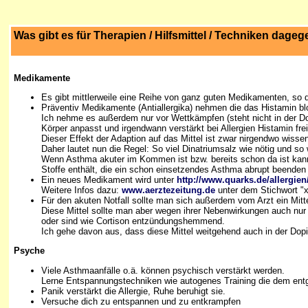
Was gibt es für
Therapien
/ Hilfsmittel / Techniken dage
Medikamente
Es gibt mittlerweile eine Reihe von ganz guten Medikamenten, so d
Präventiv Medikamente (Antiallergika) nehmen die das Histamin blo
Ich nehme es außerdem nur vor Wettkämpfen (steht nicht in der Dopi
Körper anpasst und irgendwann verstärkt bei Allergien Histamin fre
Dieser Effekt der Adaption auf das Mittel ist zwar nirgendwo wissen
Daher lautet nun die Regel: So viel Dinatriumsalz wie nötig und so
Wenn Asthma akuter im Kommen ist bzw. bereits schon da ist kann 
Stoffe enthält, die ein schon einsetzendes Asthma abrupt beenden
Ein neues Medikament wird unter
http://www.quarks.de/allergie
Weitere Infos dazu:
www.aerztezeitung.de
unter dem Stichwort "x
Für den akuten Notfall sollte man sich außerdem vom Arzt ein Mitte
Diese Mittel sollte man aber wegen ihrer Nebenwirkungen auch nu
oder sind wie Cortison entzündungshemmend.
Ich gehe davon aus, dass diese Mittel weitgehend auch in der Dopin
Psyche
Viele Asthmaanfälle o.ä. können psychisch verstärkt werden.
Lerne Entspannungstechniken wie autogenes Training die dem entge
Panik verstärkt die Allergie, Ruhe beruhigt sie.
Versuche dich zu entspannen und zu entkrampfen