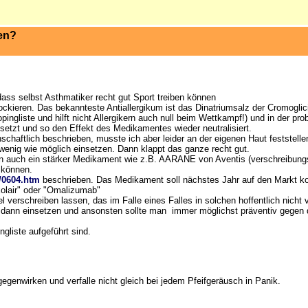
gen?
ass selbst Asthmatiker recht gut Sport treiben können
ckieren. Das bekannteste Antiallergikum ist das Dinatriumsalz der Cromoglic
ngliste und hilft nicht Allergikern auch null beim Wettkampf!) und in der pro
isetzt und so den Effekt des Medikamentes wieder neutralisiert.
schaftlich beschrieben, musste ich aber leider an der eigenen Haut feststelle
 wenig wie möglich einsetzen. Dann klappt das ganze recht gut.
auch ein stärker Medikament wie z.B. AARANE von Aventis (verschreibungspfl
 können.
n/0604.htm
beschrieben. Das Medikament soll nächstes Jahr auf den Markt kom
olair" oder "Omalizumab"
l verschreiben lassen, das im Falle eines Falles in solchen hoffentlich nicht
r dann einsetzen und ansonsten sollte man immer möglichst präventiv gegen 
gliste aufgeführt sind.
genwirken und verfalle nicht gleich bei jedem Pfeifgeräusch in Panik.