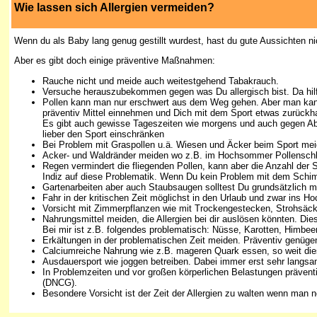
Wie lassen sich Allergien vermeiden?
Wenn du als Baby lang genug gestillt wurdest, hast du gute Aussichten nich
Aber es gibt doch einige präventive Maßnahmen:
Rauche nicht und meide auch weitestgehend Tabakrauch.
Versuche herauszubekommen gegen was Du allergisch bist. Da hilft
Pollen kann man nur erschwert aus dem Weg gehen. Aber man kan
präventiv Mittel einnehmen und Dich mit dem Sport etwas zurückha
Es gibt auch gewisse Tageszeiten wie morgens und auch gegen Abe
lieber den Sport einschränken
Bei Problem mit Graspollen u.ä. Wiesen und Äcker beim Sport mei
Acker- und Waldränder meiden wo z.B. im Hochsommer Pollenschle
Regen vermindert die fliegenden Pollen, kann aber die Anzahl der
Indiz auf diese Problematik. Wenn Du kein Problem mit dem Schimme
Gartenarbeiten aber auch Staubsaugen solltest Du grundsätzlich m
Fahr in der kritischen Zeit möglichst in den Urlaub und zwar ins H
Vorsicht mit Zimmerpflanzen wie mit Trockengestecken, Strohsäcke
Nahrungsmittel meiden, die Allergien bei dir auslösen könnten. Dies
Bei mir ist z.B. folgendes problematisch: Nüsse, Karotten, Himbe
Erkältungen in der problematischen Zeit meiden. Präventiv genüg
Calciumreiche Nahrung wie z.B. mageren Quark essen, so weit dies n
Ausdauersport wie joggen betreiben. Dabei immer erst sehr langsa
In Problemzeiten und vor großen körperlichen Belastungen prävent
(DNCG).
Besondere Vorsicht ist der Zeit der Allergien zu walten wenn man 