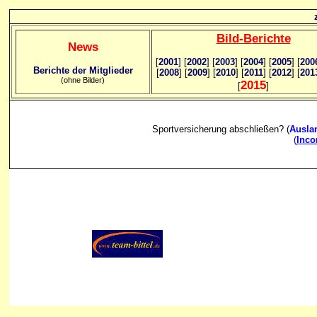
Bild
-B
erichte
News
[
2001
]
[
2002
]
[
2003
] [
2004
] [
2005
] [
200
Berichte der Mitglieder
[
2008
] [
2009
] [
2010
] [
2011
] [
2012
] [
201
(ohne Bilder)
2015
[
]
Sportversicherung abschließen? (
Ausla
(
Inc