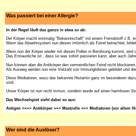
Was passiert bei einer Allergie?
In der Regel läuft das ganze in etwa so ab:
Der Körper macht erstmalig "Bekanntschaft" mit einem Fremdstoff z.B. ein
Wenn das Abwehrsystem nun diesen irrtümlich als Feind betrachtet, bildet
Wenn nun der Körper wieder mit diesen Pollen in Berührung kommt, wird d
Das Erstaunliche ist , dass so was sofort passieren kann, aber auch Jahre
Nun können aber die Antikörper den vermeintlichen Feind nicht blockieren
Als Ausweg werden nun eine Vielzahl von Immunglobinen gebildet und die
Diese Mediatoren, wozu das bekannte Histamin ganz im besonderen dazu g
sind.
Unser Körper ist nun nicht immun, sondern wurde auf einen harmlosen Stoff
Das Wechselspiel sieht dabei so aus:
Antigen <==> Antikörper ==> Mastzelle ==> Mediatoren (vor allem H
Wer sind die Auslöser?