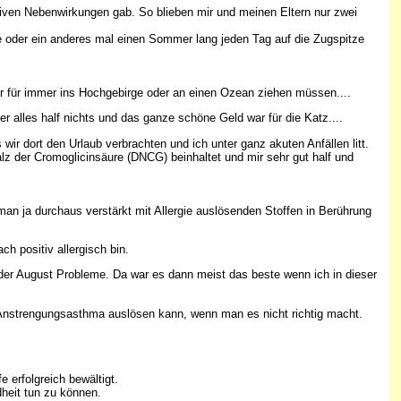
tiven Nebenwirkungen gab. So blieben mir und meinen Eltern nur zwei
te oder ein anderes mal einen Sommer lang jeden Tag auf die Zugspitze
r für immer ins Hochgebirge oder an einen Ozean ziehen müssen....
 alles half nichts und das ganze schöne Geld war für die Katz....
ir dort den Urlaub verbrachten und ich unter ganz akuten Anfällen litt.
z der Cromoglicinsäure (DNCG) beinhaltet und mir sehr gut half und
an ja durchaus verstärkt mit Allergie auslösenden Stoffen in Berührung
ch positiv allergisch bin.
oder August Probleme. Da war es dann meist das beste wenn ich in dieser
cht Anstrengungsasthma auslösen kann, wenn man es nicht richtig macht.
 erfolgreich bewältigt.
dheit tun zu können.