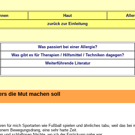
hnen
Haut
Alle
zurück zur Einleitung
Was passiert bei einer Allergie?
Was gibt es für Therapien / Hilfsmittel / Techniken dagegen?
Weiterführende Literatur
ers die Mut machen soll
waren für mich Sportarten wie Fußball spielen und ähnliches tabu, weil das be
denem Bewegungsdrang, eine sehr harte Zeit.
n und schlaflosen Nächte, wo ich der Erstickung nahe war....