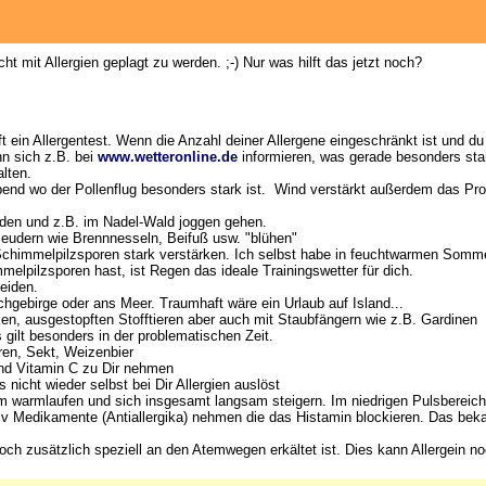
t mit Allergien geplagt zu werden. ;-) Nur was hilft das jetzt noch?
 ein Allergentest. Wenn die Anzahl deiner Allergene eingeschränkt ist und d
n sich z.B. bei
www.wetteronline.de
informieren, was gerade besonders sta
lten.
nd wo der Pollenflug besonders stark ist. Wind verstärkt außerdem das Prob
den und z.B. im Nadel-Wald joggen gehen.
udern wie Brennnesseln, Beifuß usw. "blühen"
 Schimmelpilzsporen stark verstärken. Ich selbst habe in feuchtwarmen Somm
lpilzsporen hast, ist Regen das ideale Trainingswetter für dich.
eiden.
ochgebirge oder ans Meer. Traumhaft wäre ein Urlaub auf Island...
n, ausgestopften Stofftieren aber auch mit Staubfängern wie z.B. Gardinen
 gilt besonders in der problematischen Zeit.
eren, Sekt, Weizenbier
end Vitamin C zu Dir nehmen
icht wieder selbst bei Dir Allergien auslöst
m warmlaufen und sich insgesamt langsam steigern. Im niedrigen Pulsbereich
iv Medikamente (Antiallergika) nehmen die das Histamin blockieren. Das bekan
noch zusätzlich speziell an den Atemwegen erkältet ist. Dies kann Allergein 