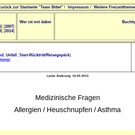
zurück zur Startseite "Team Bittel"
/
Impressum
/
Weitere Freizeittheme
Wer ist mit dabei
Buchti
6
]
[
2007
]
3
] [
2014
]
nd
,
Unfall
,
Start-Rücktritt/Reisegepäck
)
oming
)
Letzte Änderung:
16.05.2013
Medizinische Fragen
Allergien / Heuschnupfen / Asthma