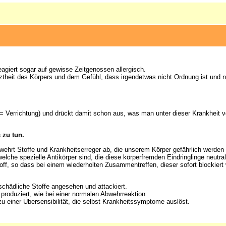
eagiert sogar auf gewisse Zeitgenossen allergisch.
iztheit des Körpers und dem Gefühl, dass irgendetwas nicht Ordnung ist und n
= Verrichtung) und drückt damit schon aus, was man unter dieser Krankheit v
s zu tun.
 wehrt Stoffe und Krankheitserreger ab, die unserem Körper gefährlich werden
che spezielle Antikörper sind, die diese körperfremden Eindringlinge neutral
ff, so dass bei einem wiederholten Zusammentreffen, dieser sofort blockiert
schädliche Stoffe angesehen und attackiert.
produziert, wie bei einer normalen Abwehrreaktion.
zu einer Übersensibilität, die selbst Krankheitssymptome auslöst.