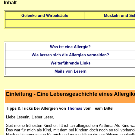
Inhalt
Gelenke und Wirbelsäule
Muskeln und Se
Was ist eine Allergie?
Wie lassen sich die Allergien vermeiden?
Weiterführende Links
Mails von Lesern
Einleitung - Eine Lebensgeschichte eines Allergik
Tipps & Tricks bei Allergien von
Thomas
vom Team Bittel
Liebe Leserin, Lieber Leser,
Seit meine frühesten Kindheit litt ich an allergischem Asthma. Als Kind 
Das war für mich als Kind, mit dem bei Kindern doch noch so toll vorhan
Noch schlimmer waren für mich und meine Eltern die unzähligen, qualvolle