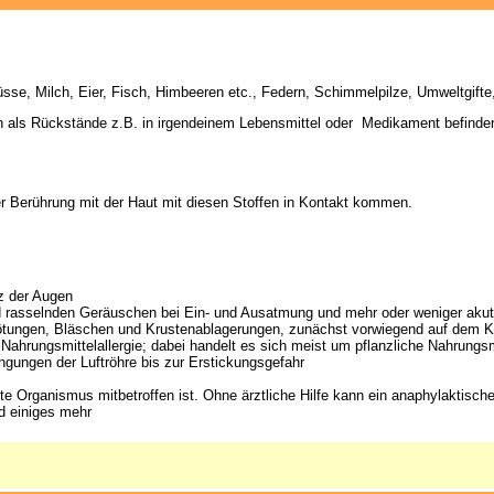
üsse, Milch, Eier, Fisch, Himbeeren etc., Federn, Schimmelpilze, Umweltgif
h als Rückstände z.B. in irgendeinem Lebensmittel oder Medikament befinde
er Berührung mit der Haut mit diesen Stoffen in Kontakt kommen.
z der Augen
nd rasselnden Geräuschen bei Ein- und Ausatmung und mehr oder weniger aku
e Rötungen, Bläschen und Krustenablagerungen, zunächst vorwiegend auf dem
ner Nahrungsmittelallergie; dabei handelt es sich meist um pflanzliche Nahrun
gungen der Luftröhre bis zur Erstickungsgefahr
te Organismus mitbetroffen ist. Ohne ärztliche Hilfe kann ein anaphylaktisch
d einiges mehr