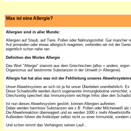
Was ist eine Allergie?
Allergien sind in aller Munde:
Allergien auf Staub, auf Tiere, Pollen oder Nahrungsmittel. Gar mancher r
Auf jemanden oder etwas allergisch reagieren, verbinden wir mit der Gere
eigentlich schon nahe ran:
Definition des Wortes Allergie
Das Wort "Allergie" stammt aus dem Griechischen (allos = anders; ergon 
Organismus auf bestimmte Substanzen in der Umwelt (= Allergene).
Allergie hat hat also was mit der Fehlleitung unseres Abwehrsystem
Unser Abwehrsystem an sich ist ja für unser Überleben unentbehrlich. Es
Diese Schadstoffe werden durch sogenannte Immunglobuline vernichtet, wel
Gleichzeitig speichert das Immunsystem wichtige Infos über den Schadsto
Ist nun dieses Abwehrsystem gestört, können Allergien auftreten.
Dabei werden harmlose Substanzen wie z.B. Pollen oder Milcheiweiß als 
Die Abwehrreaktion überreagiert und es werden 1000 x mehr Abwehrstoffe 
Außerdem führen die Antikörper selbst nicht zu einer Immunität, sondern 
Und schon nimmt das Verhängnis seinen Lauf...