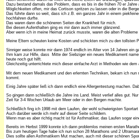
Dazu bestand damals das Problem, dass es bis in die frühen 70 er Jahre 
Möglichkeiten offen, mir das Cortison spritzen zu lassen oder in die Berg
Das führte dann so weit, dass ich z.B. ein ganzes Jahr in einem piekfein
hochfahren durfte.
Das waren dann die schöneren Seiten der Krankheit für mich.
Bei diesen Aufenthalten ging es mir dann auch immer glänzend.
Aber wenn ich in meine Heimat zurück musste, waren die alten Probleme 
Meine Eltern scheuten keine Kosten und schickten mich zu den tollsten P
Sinniger weise konnte mir dann 1974 endlich im Alter von 14 Jahren ein ga
Ihm kam zur Hilfe, dass Mitte der Siebziger ein neues Medikament namens
heute noch gut hilft.
Gleichzeitig unterrichtete mich dieser einfache Arzt in Methoden wie de
Mit dem neuen Medikament und den erlernten Techniken, bekam ich nun mei
kommt.
Einig Jahre später ließ ich dann endlich eine Allergentestung machen. Dabei
So gingen dann schließlich die Jahre ins Land. Meist verlief alles gut.
Zeit für 3-4 Wochen Urlaub am Meer oder in den Bergen machte.
Schließlich fing ich 1998 mit dem Laufen, der wohl schwierigsten Sportar
Auch darüber werde ich mehr auf dieser Seite schildern.
Wenn man es aber richtig macht ist für Asthmatiker, das Laufen sogar eine
Bereits im Herbst 1999 konnte ich dann problemlos meinen ersten Maratho
Bis zum heutigen Tage habe ich nun schon 28 Marathons und 2 Ultramara
Dies sollte allen Asthmatikern Mut machen, auch mit dieser schönen Sport